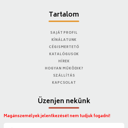
Tartalom
SAJÁT PROFIL
KÍNÁLATUNK
CÉGISMERTETŐ
KATALÓGUSOK
HÍREK
HOGYAN MŰKÖDIK?
SZÁLLÍTÁS
KAPCSOLAT
Üzenjen nekünk
Magánszemélyek jelentkezését nem tudjuk fogadni!
N