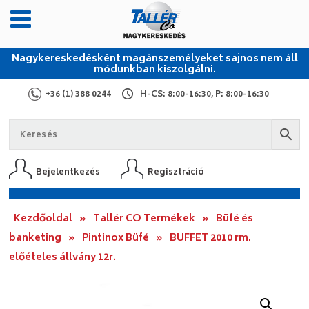
Nagykereskedésként magánszemélyeket sajnos nem áll
módunkban kiszolgálni.
+36 (1) 388 0244
H-CS: 8:00-16:30, P: 8:00-16:30
Bejelentkezés
Regisztráció
Kezdőoldal
»
Tallér CO Termékek
»
Büfé és
banketing
»
Pintinox Büfé
»
BUFFET 2010 rm.
előételes állvány 12r.