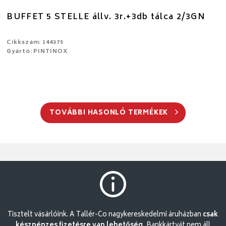
BUFFET 5 STELLE állv. 3r.+3db tálca 2/3GN
Cikkszám: 144375
Gyártó: PINTINOX
TOVÁBBI HASONLÓ TERMÉKEK
Tisztelt vásárlóink. A Tallér-Co nagykereskedelmi áruházban
csak
készpénzes fizetésre van lehetőség.
Bankkártyát nem áll