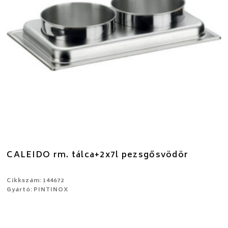
CALEIDO rm. tálca+2x7l pezsgősvödör
Cikkszám: 144672
Gyártó: PINTINOX