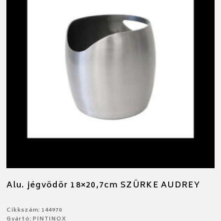
Alu. jégvödör 18×20,7cm SZÜRKE AUDREY
Cikkszám: 144970
Gyártó: PINTINOX