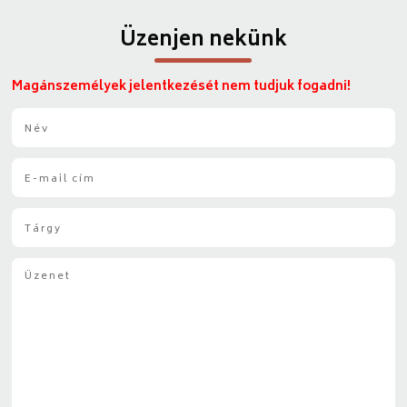
Üzenjen nekünk
Magánszemélyek jelentkezését nem tudjuk fogadni!
N
é
v
E
*
-
m
T
a
á
i
r
l
Ü
g
*
z
y
e
*
n
e
t
*