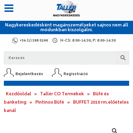
Nagykereskedésként magánszemélyeket sajnos nem áll
módunkban kiszolgálni.
+36 (1) 388 0244
H-CS: 8:00-16:30, P: 8:00-16:30
Bejelentkezés
Regisztráció
Kezdőoldal
»
Tallér CO Termékek
»
Büfé és
banketing
»
Pintinox Büfé
»
BUFFET 2010 rm.előételes
kanál