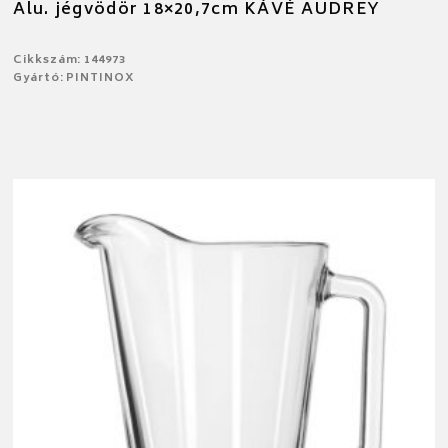
Alu. jégvödör 18×20,7cm KÁVÉ AUDREY
Cikkszám: 144973
Gyártó: PINTINOX