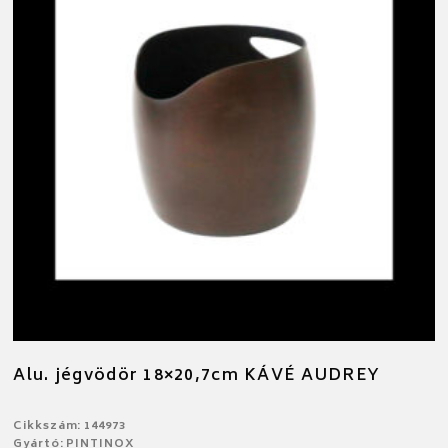
Alu. jégvödör 18×20,7cm KÁVÉ AUDREY
Cikkszám: 144973
Gyártó: PINTINOX