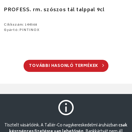
PROFESS. rm. szószos tál talppal 9cl
Cikkszám: 144568
Gyártó: PINTINOX
TOVÁBBI HASONLÓ TERMÉKEK
Tisztelt vásárlóink. A Tallér-Co nagykereskedelmi áruházban
csak
készpénzes fizetésre van lehetőség.
Bankkártyát nem áll