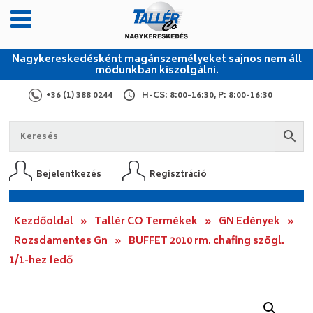
Nagykereskedésként magánszemélyeket sajnos nem áll
módunkban kiszolgálni.
+36 (1) 388 0244
H-CS: 8:00-16:30, P: 8:00-16:30
Bejelentkezés
Regisztráció
Kezdőoldal
»
Tallér CO Termékek
»
GN Edények
»
Rozsdamentes Gn
»
BUFFET 2010 rm. chafing szögl.
1/1-hez fedő