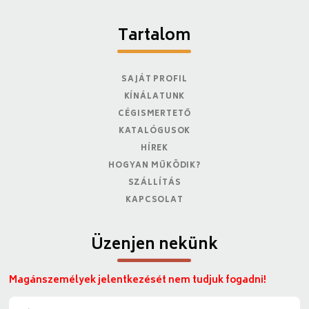
Tartalom
SAJÁT PROFIL
KÍNÁLATUNK
CÉGISMERTETŐ
KATALÓGUSOK
HÍREK
HOGYAN MŰKÖDIK?
SZÁLLÍTÁS
KAPCSOLAT
Üzenjen nekünk
Magánszemélyek jelentkezését nem tudjuk fogadni!
N