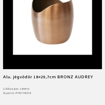
Alu. jégvödör 18×20,7cm BRONZ AUDREY
Cikkszám: 144972
Gyártó: PINTINOX