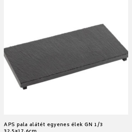
APS pala alátét egyenes élek GN 1/3
32,5×17,6cm