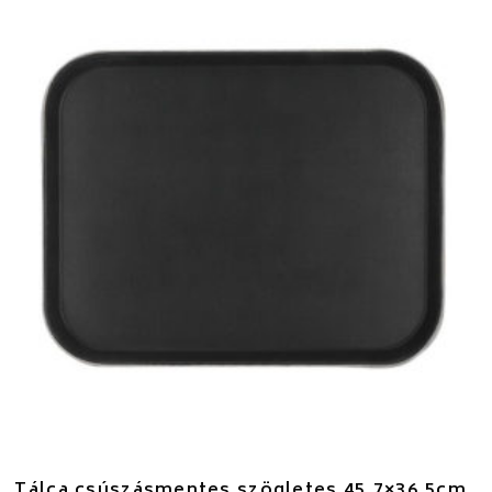
Tálca csúszásmentes szögletes 45,7×36,5cm