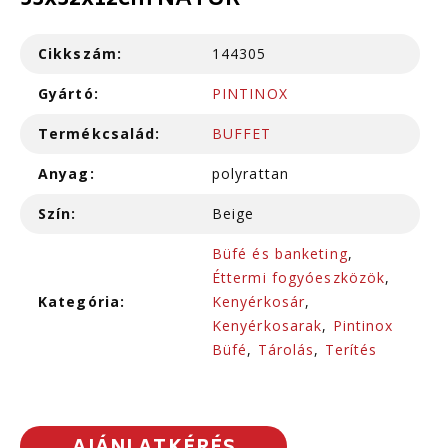
53x32x12cm NATUR
Cikkszám:
144305
Gyártó:
PINTINOX
Termékcsalád:
BUFFET
Anyag:
polyrattan
Szín:
Beige
Büfé és banketing
,
Éttermi fogyóeszközök
,
Kategória:
Kenyérkosár
,
Kenyérkosarak
,
Pintinox
Büfé
,
Tárolás
,
Terítés