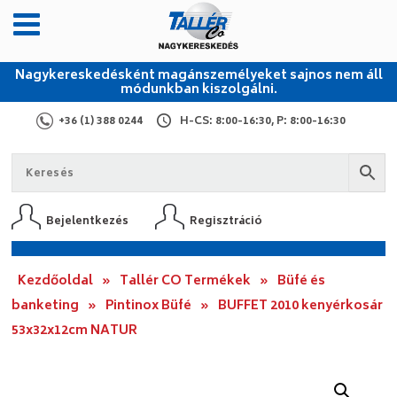
Nagykereskedésként magánszemélyeket sajnos nem áll
módunkban kiszolgálni.
+36 (1) 388 0244
H-CS: 8:00-16:30, P: 8:00-16:30
Bejelentkezés
Regisztráció
Kezdőoldal
»
Tallér CO Termékek
»
Büfé és
banketing
»
Pintinox Büfé
»
BUFFET 2010 kenyérkosár
53x32x12cm NATUR