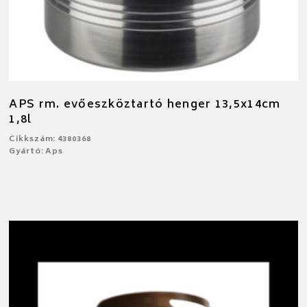
APS rm. evőeszköztartó henger 13,5x14cm
1,8l
Cikkszám: 4380368
Gyártó: Aps