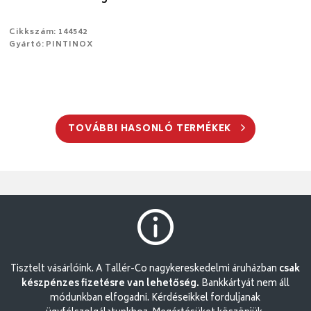
Cikkszám: 144542
Gyártó: PINTINOX
TOVÁBBI HASONLÓ TERMÉKEK
Tisztelt vásárlóink. A Tallér-Co nagykereskedelmi áruházban
csak
készpénzes fizetésre van lehetőség.
Bankkártyát nem áll
módunkban elfogadni. Kérdéseikkel forduljanak