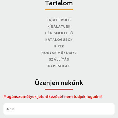
Tartalom
SAJÁT PROFIL
KÍNÁLATUNK
CÉGISMERTETŐ
KATALÓGUSOK
HÍREK
HOGYAN MŰKÖDIK?
SZÁLLÍTÁS
KAPCSOLAT
Üzenjen nekünk
Magánszemélyek jelentkezését nem tudjuk fogadni!
N
é
v