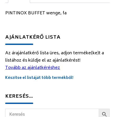
PINTINOX BUFFET wenge, fa
AJÁNLATKÉRŐ LISTA
Az árajánlatkérő lista üres, adjon terméke(ke)t a
listához és küldje el az ajánlatkérést!
Tovább az ajánlatkéréshez
Készítse el listáját több termékből!
KERESÉS…