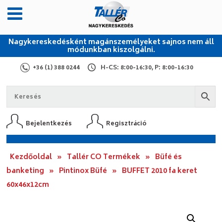
Nagykereskedésként magánszemélyeket sajnos nem áll
módunkban kiszolgálni.
+36 (1) 388 0244
H-CS: 8:00-16:30, P: 8:00-16:30
Bejelentkezés
Regisztráció
Kezdőoldal
»
Tallér CO Termékek
»
Büfé és
banketing
»
Pintinox Büfé
»
BUFFET 2010 fa keret
60x46x12cm