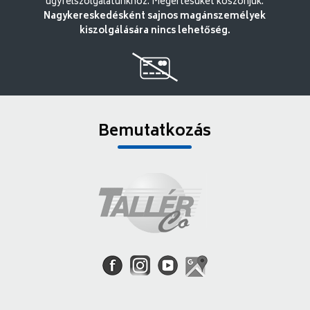
ügyfélszolgálatunkhoz. Megértésüket köszönjük.
Nagykereskedésként sajnos magánszemélyek
kiszolgálására nincs lehetőség.
Bemutatkozás