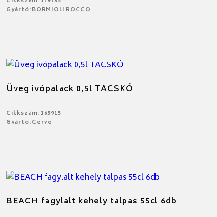
Cikkszám: 119735
Gyártó: BORMIOLI ROCCO
Üveg ivópalack 0,5l TACSKÓ
Cikkszám: 165915
Gyártó: Cerve
BEACH fagylalt kehely talpas 55cl 6db