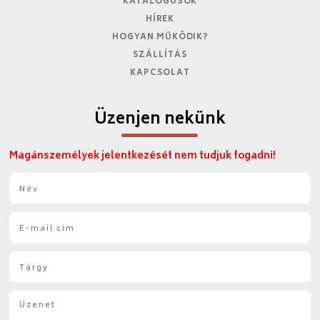
KATALÓGUSOK
HÍREK
HOGYAN MŰKÖDIK?
SZÁLLÍTÁS
KAPCSOLAT
Üzenjen nekünk
Magánszemélyek jelentkezését nem tudjuk fogadni!
N
é
v
E
*
-
m
T
a
á
i
r
l
Ü
g
*
z
y