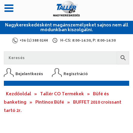
Nagykereskedésként magánszemélyeket sajnos nem áll
módunkban kiszolgálni.
+36 (1) 388 0244
H-CS: 8:00-16:30, P: 8:00-16:30
Bejelentkezés
Regisztráció
Kezdőoldal
»
Tallér CO Termékek
»
Büfé és
banketing
»
Pintinox Büfé
»
BUFFET 2010 croissant
tartó 2r.