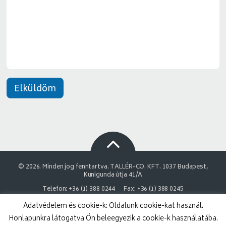
e
*
n
e
t
*
Elküldöm
© 2026. Minden jog fenntartva. TALLÉR-CO. KFT. 1037 Budapest,
Kunigunda útja 41/A
Telefon: +36 (1) 388 0244
Fax: +36 (1) 388 0245
Adatvédelem és cookie-k: Oldalunk cookie-kat használ.
NAIH Adatvédelmi engedélyszám: 9878743-3843
Honlapunkra látogatva Ön beleegyezik a cookie-k használatába.
Adatvédelmi nyilatkozat
Impresszum