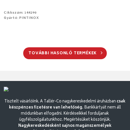
Cikkszám: 144290
Gyártó: PINTINOX
TOVÁBBI HASONLÓ TERMÉKEK
Tisztelt vásárlóink. A Tallér-Co nagykereskedelmi áruházban
csak
készpénzes fizetésre van lehetőség.
Bankkártyát nem áll
módunkban elfogadni. Kérdéseikkel forduljanak
ügyfélszolgálatunkhoz. Megértésüket köszönjük.
Nagykereskedésként sajnos magánszemélyek