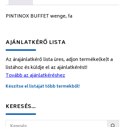
PINTINOX BUFFET wenge, fa
AJÁNLATKÉRŐ LISTA
Az árajánlatkérő lista üres, adjon terméke(ke)t a
listához és küldje el az ajánlatkérést!
Tovább az ajánlatkéréshez
Készítse el listáját több termékből!
KERESÉS…