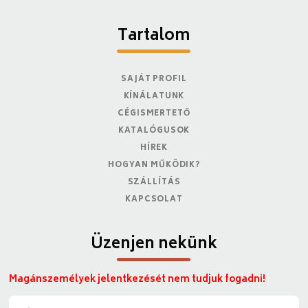
Tartalom
SAJÁT PROFIL
KÍNÁLATUNK
CÉGISMERTETŐ
KATALÓGUSOK
HÍREK
HOGYAN MŰKÖDIK?
SZÁLLÍTÁS
KAPCSOLAT
Üzenjen nekünk
Magánszemélyek jelentkezését nem tudjuk fogadni!
N