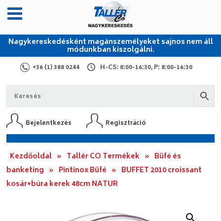
Nagykereskedésként magánszemélyeket sajnos nem áll
módunkban kiszolgálni.
+36 (1) 388 0244
H-CS: 8:00-16:30, P: 8:00-16:30
Bejelentkezés
Regisztráció
Kezdőoldal
»
Tallér CO Termékek
»
Büfé és
banketing
»
Pintinox Büfé
»
BUFFET 2010 croissant
kosár+búra kerek 48cm NATUR