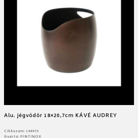
Alu. jégvödör 18×20,7cm KÁVÉ AUDREY
Cikkszám: 144973
Gyártó: PINTINOX