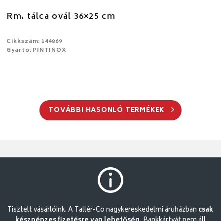
Rm. tálca ovál 36×25 cm
Cikkszám: 144869
Gyártó: PINTINOX
TOVÁBBI HASONLÓ TERMÉKEK
Tisztelt vásárlóink. A Tallér-Co nagykereskedelmi áruházban
csak
készpénzes fizetésre van lehetőség.
Bankkártyát nem áll