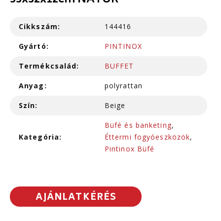
53x32x12cm NATÚR
Cikkszám:
144416
Gyártó:
PINTINOX
Termékcsalád:
BUFFET
Anyag:
polyrattan
Szín:
Beige
Büfé és banketing
,
Kategória:
Éttermi fogyóeszközök
,
Pintinox Büfé
AJÁNLATKÉRÉS