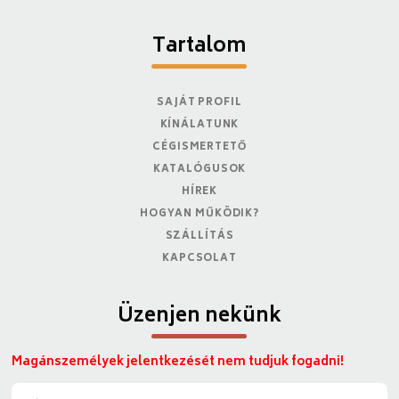
Tartalom
SAJÁT PROFIL
KÍNÁLATUNK
CÉGISMERTETŐ
KATALÓGUSOK
HÍREK
HOGYAN MŰKÖDIK?
SZÁLLÍTÁS
KAPCSOLAT
Üzenjen nekünk
Magánszemélyek jelentkezését nem tudjuk fogadni!
N