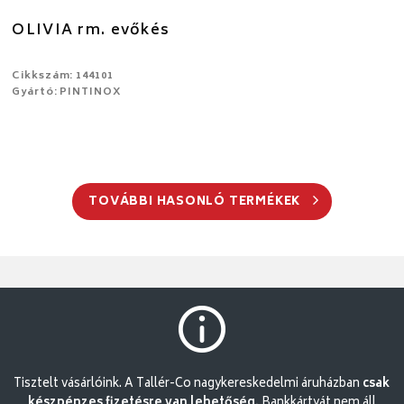
OLIVIA rm. evőkés
Cikkszám: 144101
Gyártó: PINTINOX
TOVÁBBI HASONLÓ TERMÉKEK
Tisztelt vásárlóink. A Tallér-Co nagykereskedelmi áruházban
csak
készpénzes fizetésre van lehetőség.
Bankkártyát nem áll