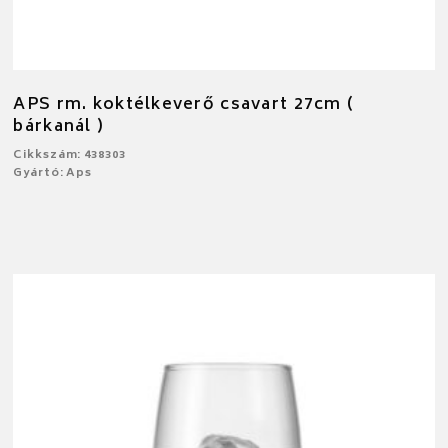
APS rm. koktélkeverő csavart 27cm (
bárkanál )
Cikkszám: 438303
Gyártó: Aps