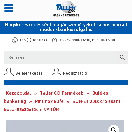
Nagykereskedésként magánszemélyeket sajnos nem áll
módunkban kiszolgálni.
+36 (1) 388 0244
H-CS: 8:00-16:30, P: 8:00-16:30
Bejelentkezés
Regisztráció
Kezdőoldal
»
Tallér CO Termékek
»
Büfé és
banketing
»
Pintinox Büfé
»
BUFFET 2010 croissant
kosár 53x32x12cm NATÚR