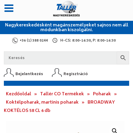
Nagykereskedésként magánszemélyeket sajnos nem áll
módunkban kiszolgálni.
+36 (1) 388 0244
H-CS: 8:00-16:30, P: 8:00-16:30
Bejelentkezés
Regisztráció
Kezdőoldal
»
Tallér CO Termékek
»
Poharak
»
Koktélpoharak, martinis poharak
»
BROADWAY
KOKTÉLOS 58 CL 6 db