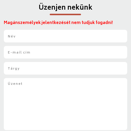
Üzenjen nekünk
Magánszemélyek jelentkezését nem tudjuk fogadni!
N
é
v
E
*
-
m
T
a
á
i
r
l
Ü
g
*
z
y
e
*
n
e
t
*