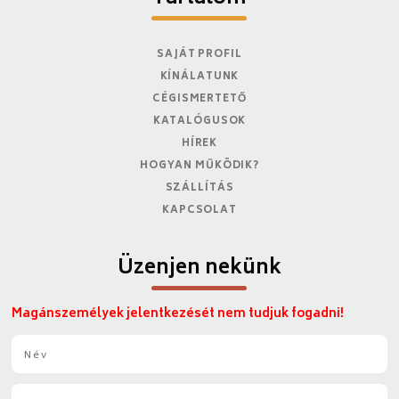
SAJÁT PROFIL
KÍNÁLATUNK
CÉGISMERTETŐ
KATALÓGUSOK
HÍREK
HOGYAN MŰKÖDIK?
SZÁLLÍTÁS
KAPCSOLAT
Üzenjen nekünk
Magánszemélyek jelentkezését nem tudjuk fogadni!
N
é
v
E
*