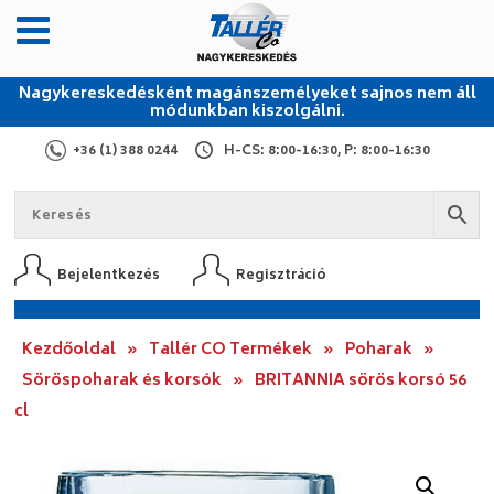
Nagykereskedésként magánszemélyeket sajnos nem áll
módunkban kiszolgálni.
+36 (1) 388 0244
H-CS: 8:00-16:30, P: 8:00-16:30
Bejelentkezés
Regisztráció
Kezdőoldal
»
Tallér CO Termékek
»
Poharak
»
Söröspoharak és korsók
»
BRITANNIA sörös korsó 56
cl