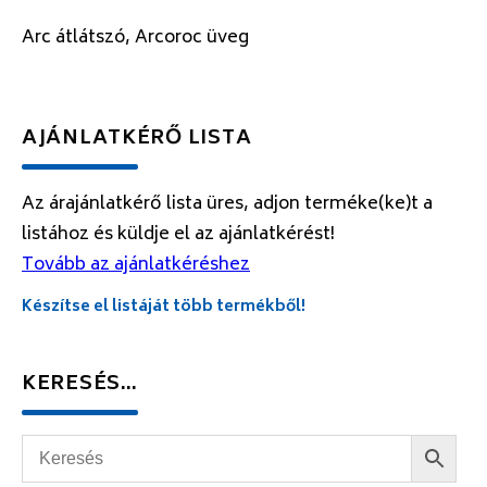
Arc átlátszó, Arcoroc üveg
AJÁNLATKÉRŐ LISTA
Az árajánlatkérő lista üres, adjon terméke(ke)t a
listához és küldje el az ajánlatkérést!
Tovább az ajánlatkéréshez
Készítse el listáját több termékből!
KERESÉS…