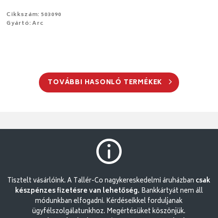
Cikkszám: 503090
Gyártó: Arc
TOVÁBBI HASONLÓ TERMÉKEK
Tisztelt vásárlóink. A Tallér-Co nagykereskedelmi áruházban
csak
készpénzes fizetésre van lehetőség.
Bankkártyát nem áll
módunkban elfogadni. Kérdéseikkel forduljanak
ügyfélszolgálatunkhoz. Megértésüket köszönjük.