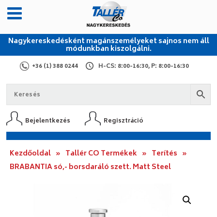
Nagykereskedésként magánszemélyeket sajnos nem áll
módunkban kiszolgálni.
+36 (1) 388 0244
H-CS: 8:00-16:30, P: 8:00-16:30
Bejelentkezés
Regisztráció
Kezdőoldal
»
Tallér CO Termékek
»
Terítés
»
BRABANTIA só,- borsdaráló szett. Matt Steel