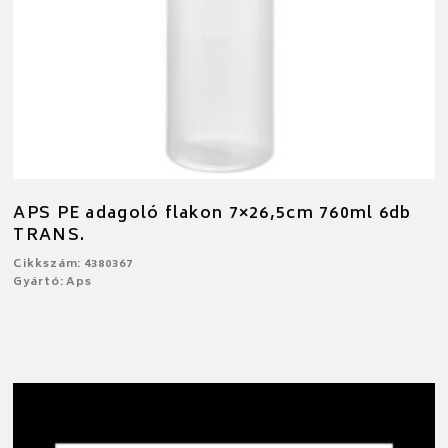
APS PE adagoló flakon 7×26,5cm 760ml 6db
TRANS.
Cikkszám: 4380367
Gyártó: Aps