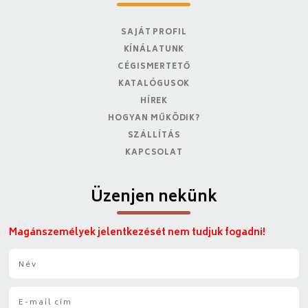
SAJÁT PROFIL
KÍNÁLATUNK
CÉGISMERTETŐ
KATALÓGUSOK
HÍREK
HOGYAN MŰKÖDIK?
SZÁLLÍTÁS
KAPCSOLAT
Üzenjen nekünk
Magánszemélyek jelentkezését nem tudjuk fogadni!
N
é
v
E
*
-