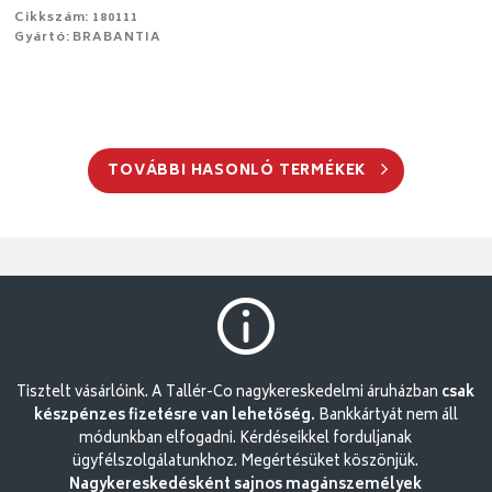
Cikkszám: 180111
Gyártó: BRABANTIA
TOVÁBBI HASONLÓ TERMÉKEK
Tisztelt vásárlóink. A Tallér-Co nagykereskedelmi áruházban
csak
készpénzes fizetésre van lehetőség.
Bankkártyát nem áll
módunkban elfogadni. Kérdéseikkel forduljanak
ügyfélszolgálatunkhoz. Megértésüket köszönjük.
Nagykereskedésként sajnos magánszemélyek