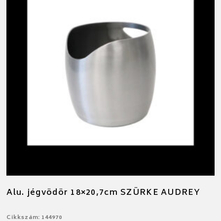
Alu. jégvödör 18×20,7cm SZÜRKE AUDREY
Cikkszám: 144970