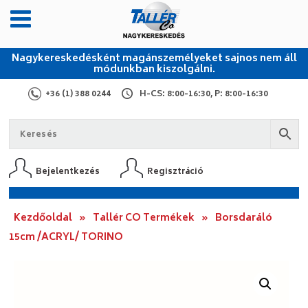
Nagykereskedésként magánszemélyeket sajnos nem áll
módunkban kiszolgálni.
+36 (1) 388 0244
H-CS: 8:00-16:30, P: 8:00-16:30
Bejelentkezés
Regisztráció
Kezdőoldal
»
Tallér CO Termékek
»
Borsdaráló
15cm /ACRYL/ TORINO