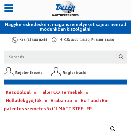
Nagykereskedésként magánszemélyeket sajnos nem áll
módunkban kiszolgálni.
+36 (1) 388 0244
H-CS: 8:00-16:30, P: 8:00-16:30
Bejelentkezés
Regisztráció
Kezdőoldal
»
Tallér CO Termékek
»
Hulladékgyűjtők
»
Brabantia
»
Bo Touch Bin
patentos szemetes 3x11l MATT STEEL FP