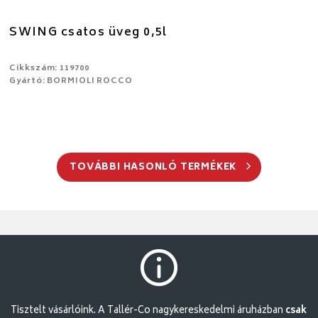
SWING csatos üveg 0,5l
Cikkszám: 119700
Gyártó: BORMIOLI ROCCO
TOVÁBBI HASONLÓ TERMÉKEK
Tisztelt vásárlóink. A Tallér-Co nagykereskedelmi áruházban
csak