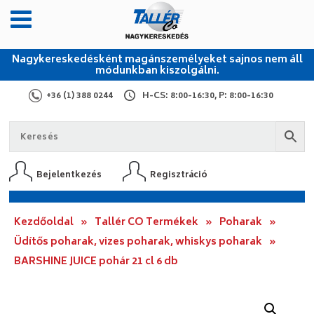
Nagykereskedésként magánszemélyeket sajnos nem áll
módunkban kiszolgálni.
+36 (1) 388 0244
H-CS: 8:00-16:30, P: 8:00-16:30
Bejelentkezés
Regisztráció
Kezdőoldal
»
Tallér CO Termékek
»
Poharak
»
Üdítős poharak, vizes poharak, whiskys poharak
»
BARSHINE JUICE pohár 21 cl 6 db