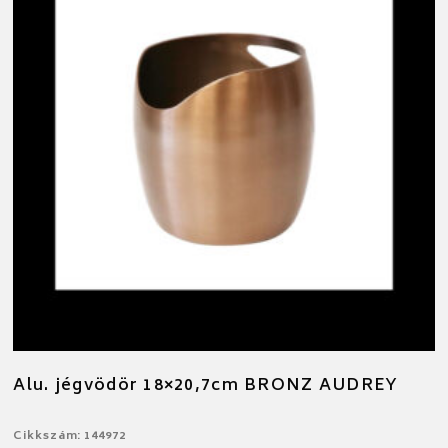
Alu. jégvödör 18×20,7cm BRONZ AUDREY
Cikkszám: 144972