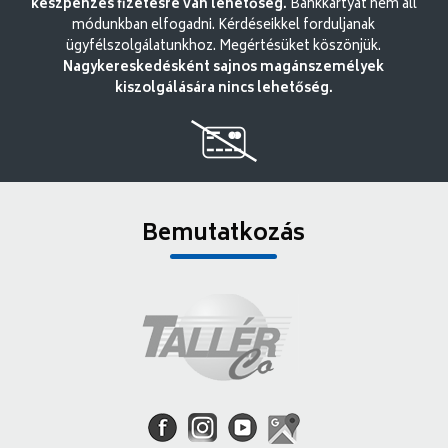
készpénzes fizetésre van lehetőség.
Bankkártyát nem áll
módunkban elfogadni. Kérdéseikkel forduljanak
ügyfélszolgálatunkhoz. Megértésüket köszönjük.
Nagykereskedésként sajnos magánszemélyek
kiszolgálására nincs lehetőség.
Bemutatkozás