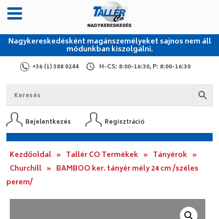
Nagykereskedésként magánszemélyeket sajnos nem áll
módunkban kiszolgálni.
+36 (1) 388 0244
H-CS: 8:00-16:30, P: 8:00-16:30
Bejelentkezés
Regisztráció
Kezdőoldal
»
Tallér CO Termékek
»
Tányérok
»
Churchill
»
BAMBOO ker. tányér mély 24 cm /széles
perem/