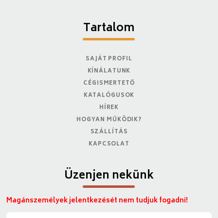
Tartalom
SAJÁT PROFIL
KÍNÁLATUNK
CÉGISMERTETŐ
KATALÓGUSOK
HÍREK
HOGYAN MŰKÖDIK?
SZÁLLÍTÁS
KAPCSOLAT
Üzenjen nekünk
Magánszemélyek jelentkezését nem tudjuk fogadni!
N