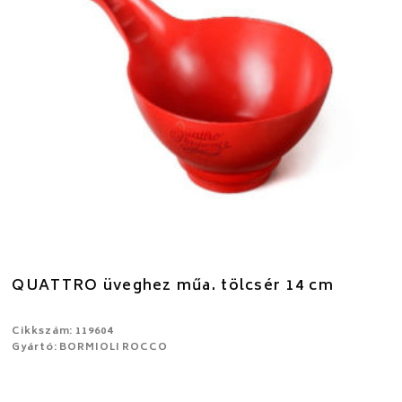
QUATTRO üveghez műa. tölcsér 14 cm
Cikkszám: 119604
Gyártó: BORMIOLI ROCCO