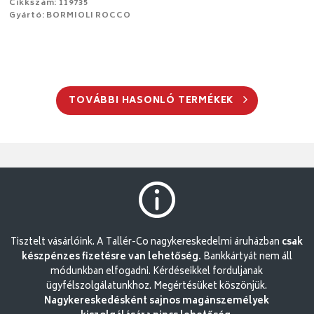
Cikkszám: 119735
Gyártó: BORMIOLI ROCCO
TOVÁBBI HASONLÓ TERMÉKEK
Tisztelt vásárlóink. A Tallér-Co nagykereskedelmi áruházban
csak
készpénzes fizetésre van lehetőség.
Bankkártyát nem áll
módunkban elfogadni. Kérdéseikkel forduljanak
ügyfélszolgálatunkhoz. Megértésüket köszönjük.
Nagykereskedésként sajnos magánszemélyek