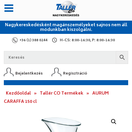
Nagykereskedésként magánszemélyeket sajnos nem áll
módunkban kiszolgálni.
+36 (1) 388 0244
H-CS: 8:00-16:30, P: 8:00-16:30
Bejelentkezés
Regisztráció
Kezdőoldal
»
Tallér CO Termékek
»
AURUM
CARAFFA 150 cl