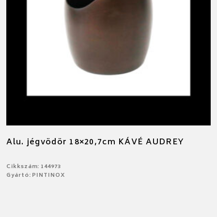
Alu. jégvödör 18×20,7cm KÁVÉ AUDREY
Cikkszám: 144973
Gyártó: PINTINOX