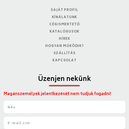
SAJÁT PROFIL
KÍNÁLATUNK
CÉGISMERTETŐ
KATALÓGUSOK
HÍREK
HOGYAN MŰKÖDIK?
SZÁLLÍTÁS
KAPCSOLAT
Üzenjen nekünk
Magánszemélyek jelentkezését nem tudjuk fogadni!
N
é
v
E
*
-