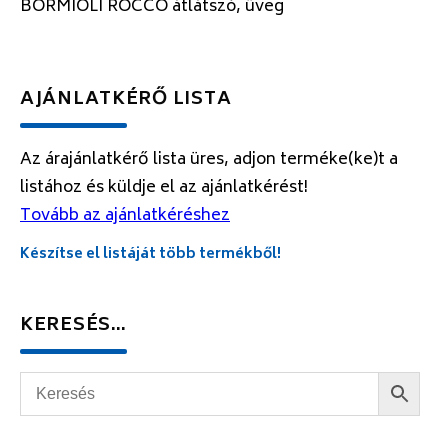
BORMIOLI ROCCO átlátszó, üveg
AJÁNLATKÉRŐ LISTA
Az árajánlatkérő lista üres, adjon terméke(ke)t a
listához és küldje el az ajánlatkérést!
Tovább az ajánlatkéréshez
Készítse el listáját több termékből!
KERESÉS…