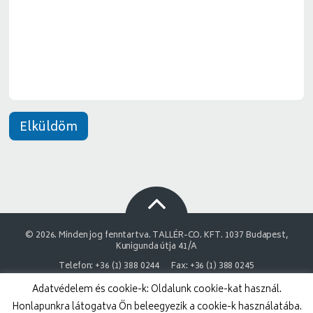
e
*
n
e
t
*
Elküldöm
© 2026. Minden jog fenntartva. TALLÉR-CO. KFT. 1037 Budapest,
Kunigunda útja 41/A
Telefon: +36 (1) 388 0244
Fax: +36 (1) 388 0245
Adatvédelem és cookie-k: Oldalunk cookie-kat használ.
NAIH Adatvédelmi engedélyszám: 9878743-3843
Honlapunkra látogatva Ön beleegyezik a cookie-k használatába.