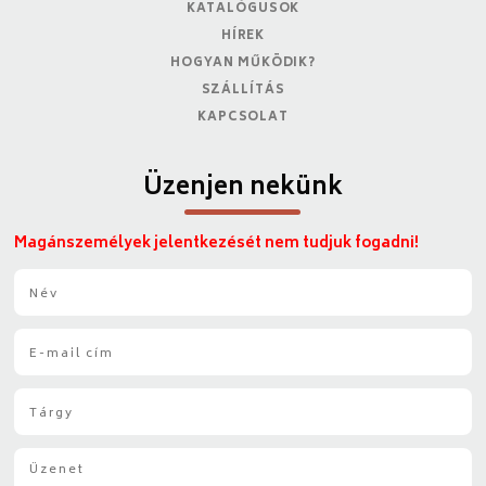
KATALÓGUSOK
HÍREK
HOGYAN MŰKÖDIK?
SZÁLLÍTÁS
KAPCSOLAT
Üzenjen nekünk
Magánszemélyek jelentkezését nem tudjuk fogadni!
N
é
v
E
*
-
m
T
a
á
i
r
l
Ü
g
*
z
y