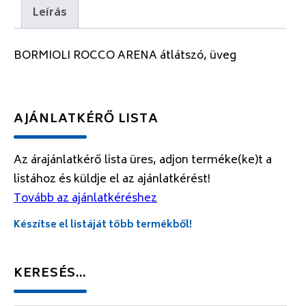
Leírás
BORMIOLI ROCCO ARENA átlátszó, üveg
AJÁNLATKÉRŐ LISTA
Az árajánlatkérő lista üres, adjon terméke(ke)t a
listához és küldje el az ajánlatkérést!
Tovább az ajánlatkéréshez
Készítse el listáját több termékből!
KERESÉS…