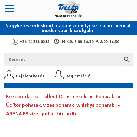
Nagykereskedésként magánszemélyeket sajnos nem áll
módunkban kiszolgálni.
+36 (1) 388 0244
H-CS: 8:00-16:30, P: 8:00-16:30
Bejelentkezés
Regisztráció
Kezdőoldal
»
Tallér CO Termékek
»
Poharak
»
Üdítős poharak, vizes poharak, whiskys poharak
»
ARENA FB vizes pohár 24 cl 6 db