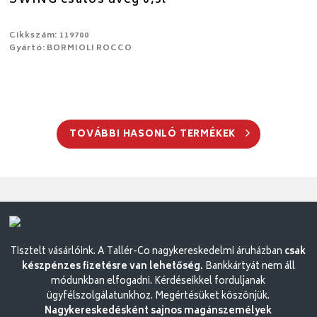
Cikkszám: 119700
Gyártó: BORMIOLI ROCCO
TOVÁBBI HASONLÓ TERMÉKEK
Tisztelt vásárlóink. A Tallér-Co nagykereskedelmi áruházban
csak
készpénzes fizetésre van lehetőség.
Bankkártyát nem áll
módunkban elfogadni. Kérdéseikkel forduljanak
ügyfélszolgálatunkhoz. Megértésüket köszönjük.
Nagykereskedésként sajnos magánszemélyek