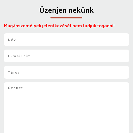
Üzenjen nekünk
Magánszemélyek jelentkezését nem tudjuk fogadni!
N
é
v
E
*
-
m
T
a
á
i
r
l
Ü
g
*
z
y
e
*
n
e
t
*