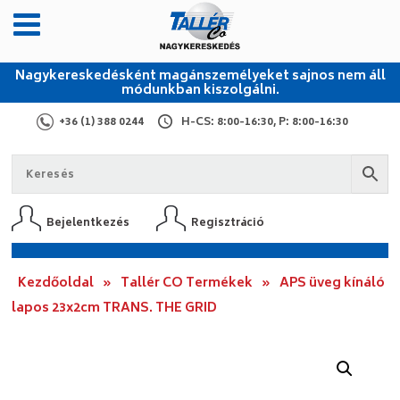
Nagykereskedésként magánszemélyeket sajnos nem áll
módunkban kiszolgálni.
+36 (1) 388 0244
H-CS: 8:00-16:30, P: 8:00-16:30
Bejelentkezés
Regisztráció
Kezdőoldal
»
Tallér CO Termékek
»
APS üveg kínáló
lapos 23x2cm TRANS. THE GRID