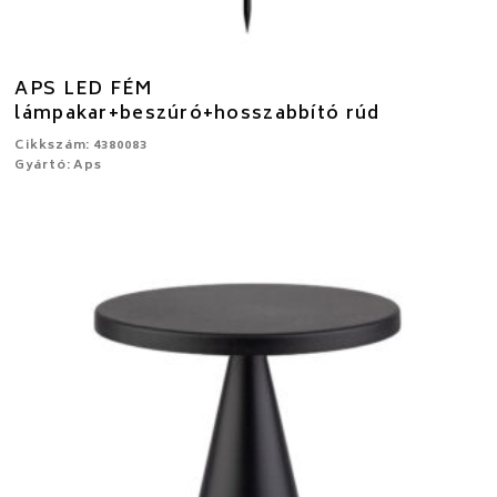
APS LED FÉM
lámpakar+beszúró+hosszabbító rúd
Cikkszám: 4380083
Gyártó: Aps