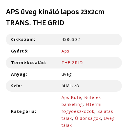
APS üveg kínáló lapos 23x2cm
TRANS. THE GRID
Cikkszám:
4380302
Gyártó:
Aps
Termékcsalád:
THE GRID
Anyag:
üveg
Szín:
átlátszó
Aps Büfé
,
Büfé és
banketing
,
Éttermi
Kategória:
fogyóeszközök
,
Salátás
tálak
,
Újdonságok
,
Üveg
tálak