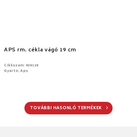
APS rm. cékla vágó 19 cm
Cikkszám: 438128
Gyártó: Aps
TOVÁBBI HASONLÓ TERMÉKEK