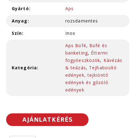
Gyártó:
Aps
Anyag:
rozsdamentes
Szín:
Inox
Aps Büfé
,
Büfé és
banketing
,
Éttermi
fogyóeszközök
,
Kávézás
Kategória:
& teázás
,
Tejhabosító
edények, tejkiöntő
edények és gőzölő
edények
AJÁNLATKÉRÉS