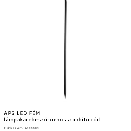
APS LED FÉM
lámpakar+beszúró+hosszabbító rúd
Cikkszám: 4380083