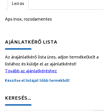
Leírás
Aps inox, rozsdamentes
AJÁNLATKÉRŐ LISTA
Az árajánlatkérő lista üres, adjon terméke(ke)t a
listához és küldje el az ajánlatkérést!
Tovább az ajánlatkéréshez
Készítse el listáját több termékből!
KERESÉS…