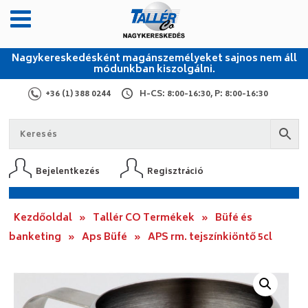
Nagykereskedésként magánszemélyeket sajnos nem áll
módunkban kiszolgálni.
+36 (1) 388 0244
H-CS: 8:00-16:30, P: 8:00-16:30
Bejelentkezés
Regisztráció
Kezdőoldal
»
Tallér CO Termékek
»
Büfé és
banketing
»
Aps Büfé
»
APS rm. tejszínkiöntő 5cl