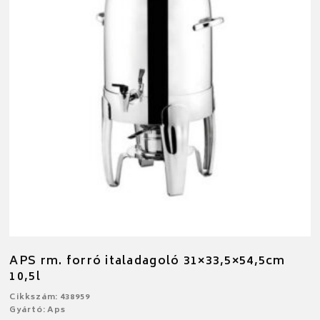
APS rm. forró italadagoló 31×33,5×54,5cm
10,5l
Cikkszám: 438959
Gyártó: Aps