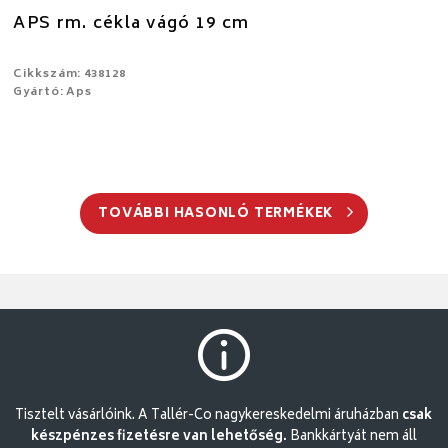
APS rm. cékla vágó 19 cm
Cikkszám: 438128
Gyártó: Aps
TOVÁBBI HASONLÓ TERMÉKEK
Tisztelt vásárlóink. A Tallér-Co nagykereskedelmi áruházban
csak
készpénzes fizetésre van lehetőség.
Bankkártyát nem áll