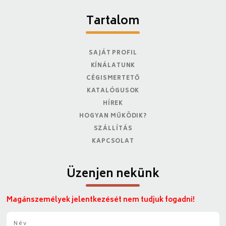
Tartalom
SAJÁT PROFIL
KÍNÁLATUNK
CÉGISMERTETŐ
KATALÓGUSOK
HÍREK
HOGYAN MŰKÖDIK?
SZÁLLÍTÁS
KAPCSOLAT
Üzenjen nekünk
Magánszemélyek jelentkezését nem tudjuk fogadni!
N
é