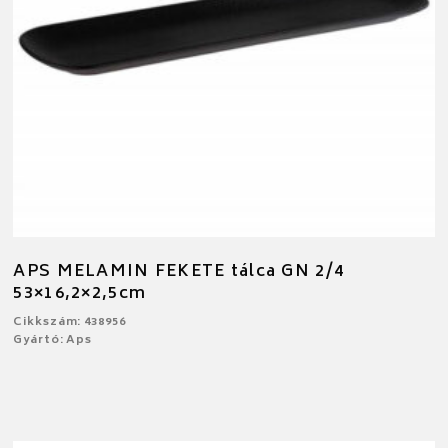
APS MELAMIN FEKETE tálca GN 2/4
53×16,2×2,5cm
Cikkszám: 438956
Gyártó: Aps