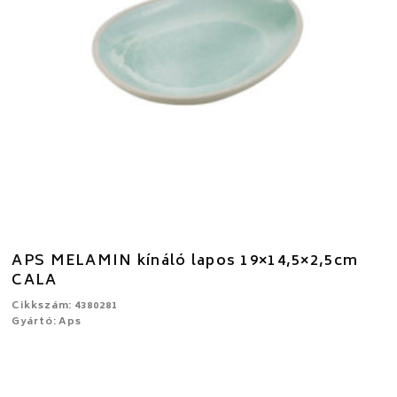
APS MELAMIN kínáló lapos 19×14,5×2,5cm
CALA
Cikkszám: 4380281
Gyártó: Aps