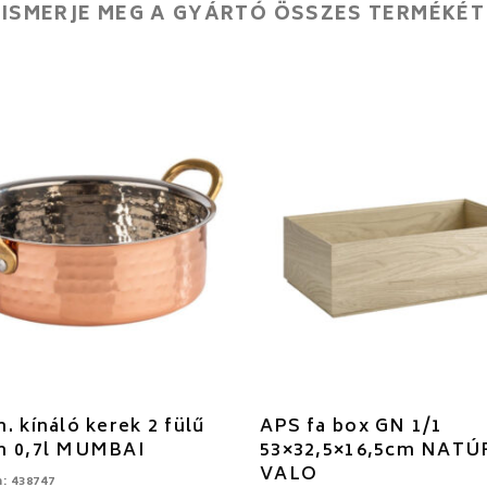
ISMERJE MEG A GYÁRTÓ ÖSSZES TERMÉKÉT
. kínáló kerek 2 fülű
APS fa box GN 1/1
m 0,7l MUMBAI
53×32,5×16,5cm NATÚ
VALO
: 438747