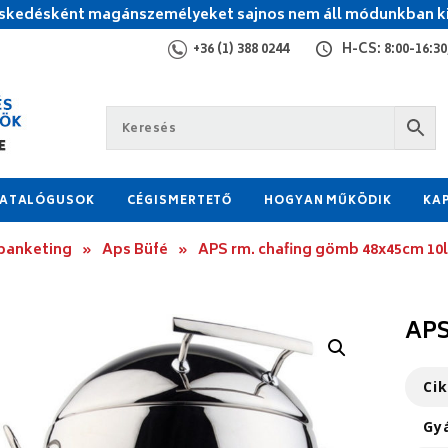
kedésként magánszemélyeket sajnos nem áll módunkban ki
+36 (1) 388 0244
H-CS: 8:00-16:30,
ATALÓGUSOK
CÉGISMERTETŐ
HOGYAN MŰKÖDIK
KA
 banketing
»
Aps Büfé
»
APS rm. chafing gömb 48x45cm 10l
APS
Ci
Gy