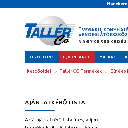
Nagykeres
TERMÉKEINK
ÚJDONSÁGOK
MÁRKÁK
K
Kezdőoldal
»
Tallér CO Termékek
»
Büfé és
AJÁNLATKÉRŐ LISTA
Az árajánlatkérő lista üres, adjon