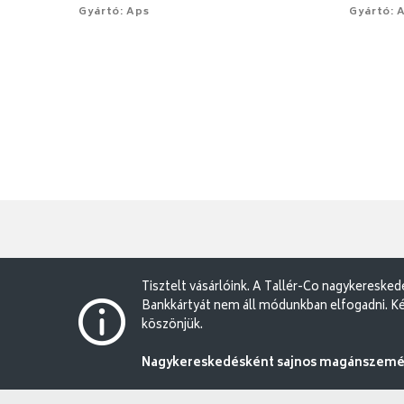
Gyártó: Aps
Gyártó: 
Tisztelt vásárlóink. A Tallér-Co nagykereske
Bankkártyát nem áll módunkban elfogadni. Ké
köszönjük.
Nagykereskedésként sajnos magánszemély