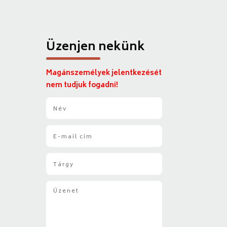
Üzenjen nekünk
Magánszemélyek jelentkezését
nem tudjuk fogadni!
N
é
v
E
*
-
m
T
a
á
i
r
l
Ü
g
*
z
y
e
*
n
e