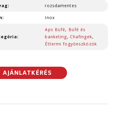
yag:
rozsdamentes
n:
Inox
Aps Büfé
,
Büfé és
tegória:
banketing
,
Chafingek
,
Éttermi fogyóeszközök
AJÁNLATKÉRÉS