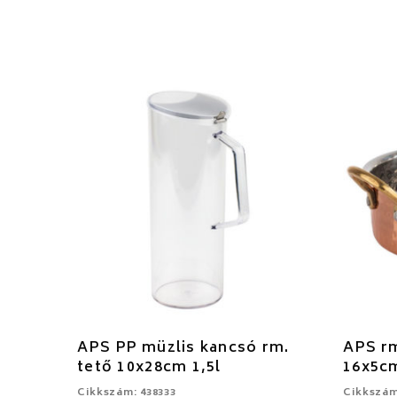
APS PP müzlis kancsó rm.
APS rm
tető 10x28cm 1,5l
16x5c
Cikkszám: 438333
Cikkszám