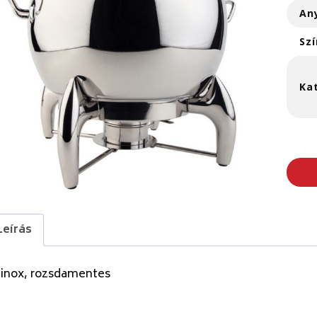
An
Szí
Ka
Leírás
 inox, rozsdamentes