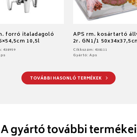
. forró italadagoló
APS rm. kosártartó ál
5×54,5cm 10,5l
2r. GN1/1 50x34x37,5c
: 438959
Cikkszám: 438111
Aps
Gyártó: Aps
TOVÁBBI HASONLÓ TERMÉKEK
A gyártó további termékei