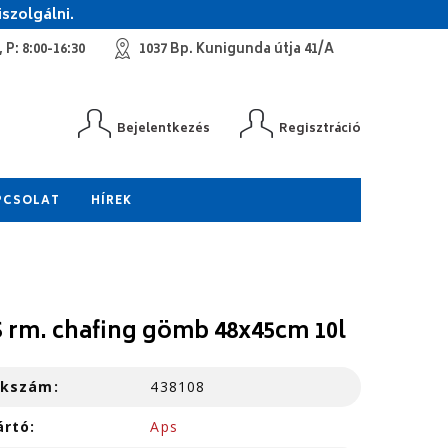
szolgálni.
 P: 8:00-16:30
1037 Bp. Kunigunda útja 41/A
Bejelentkezés
Regisztráció
PCSOLAT
HÍREK
 rm. chafing gömb 48x45cm 10l
kkszám:
438108
ártó:
Aps