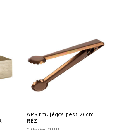
APS rm. jégcsipesz 20cm
R
RÉZ
Cikkszám: 438757