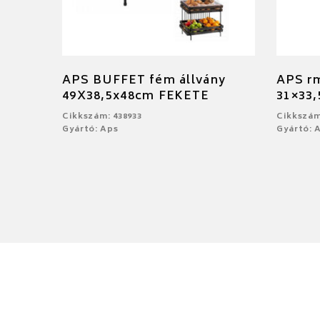
APS BUFFET fém állvány
APS rm
49X38,5x48cm FEKETE
31×33,
Cikkszám: 438933
Cikkszám
Gyártó: Aps
Gyártó: 