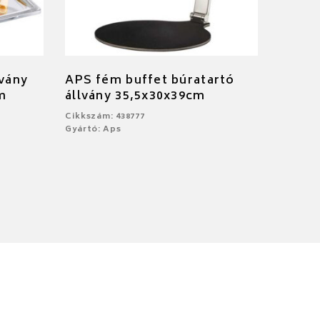
lvány
APS fém buffet búratartó
m
állvány 35,5x30x39cm
Cikkszám: 438777
Gyártó: Aps