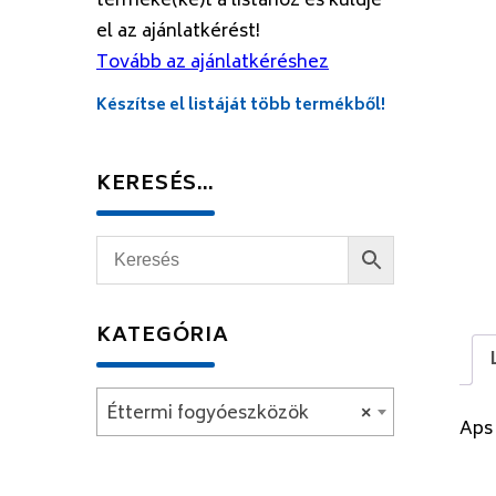
terméke(ke)t a listához és küldje
el az ajánlatkérést!
Tovább az ajánlatkéréshez
Készítse el listáját több termékből!
KERESÉS…
KATEGÓRIA
Éttermi fogyóeszközök
×
Aps