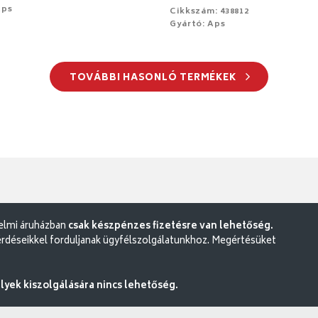
Aps
Cikkszám: 438812
Gyártó: Aps
TOVÁBBI HASONLÓ TERMÉKEK
delmi áruházban
csak készpénzes fizetésre van lehetőség.
rdéseikkel forduljanak ügyfélszolgálatunkhoz. Megértésüket
ek kiszolgálására nincs lehetőség.