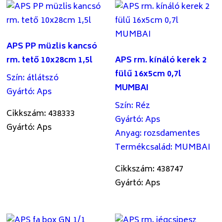
APS PP müzlis kancsó
rm. tető 10x28cm 1,5l
APS rm. kínáló kerek 2
fülű 16x5cm 0,7l
Szín
:
átlátszó
MUMBAI
Gyártó
:
Aps
Szín
:
Réz
Cikkszám: 438333
Gyártó
:
Aps
Gyártó: Aps
Anyag
:
rozsdamentes
Termékcsalád
:
MUMBAI
Cikkszám: 438747
Gyártó: Aps