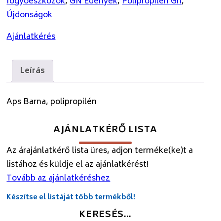
fogyóeszközök
,
GN Edények
,
Polipropilén Gn
,
Újdonságok
Ajánlatkérés
Leírás
Aps Barna, polipropilén
AJÁNLATKÉRŐ LISTA
Az árajánlatkérő lista üres, adjon terméke(ke)t a
listához és küldje el az ajánlatkérést!
Tovább az ajánlatkéréshez
Készítse el listáját több termékből!
KERESÉS…