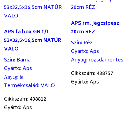
APS rm. jégcsipesz
APS fa box GN 1/1
20cm RÉZ
53×32,5×16,5cm NATÚR
Szín
:
Réz
VALO
Gyártó
:
Aps
Szín
:
Barna
Anyag
:
rozsdamentes
Gyártó
:
Aps
Cikkszám: 438757
Anyag
:
fa
Gyártó: Aps
Termékcsalád
:
VALO
Cikkszám: 438812
Gyártó: Aps