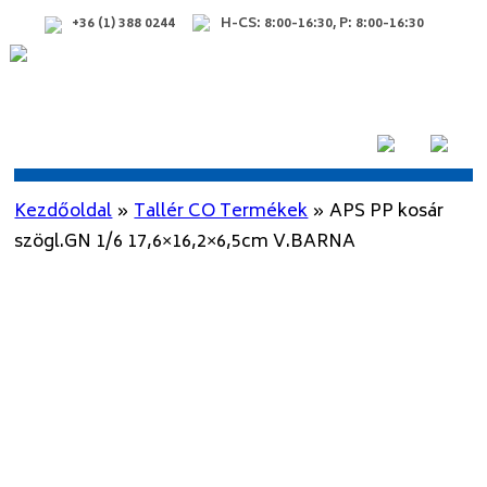
+36 (1) 388 0244
H-CS: 8:00-16:30, P: 8:00-16:30
Kezdőoldal
»
Tallér CO Termékek
»
APS PP kosár
szögl.GN 1/6 17,6×16,2×6,5cm V.BARNA