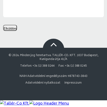
Elküldöm
© 2026. Minden jog fenntartva. TALLÉR-CO. KFT. 1037 Budapest,
Kunigunda útja 41/A
Telefon: +36 (1) 388 0244
Fax: +36 (1) 388 0245
NAIH Adatvédelmi engedélyszám: 9878743-3843
Adatvédelmi nyilatkozat
Impresszum