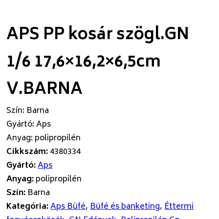
APS PP kosár szögl.GN
1/6 17,6×16,2×6,5cm
V.BARNA
Szín
:
Barna
Gyártó
:
Aps
Anyag
:
polipropilén
Cikkszám:
4380334
Gyártó:
Aps
Anyag:
polipropilén
Szín:
Barna
Kategória:
Aps Büfé
,
Büfé és banketing
,
Éttermi