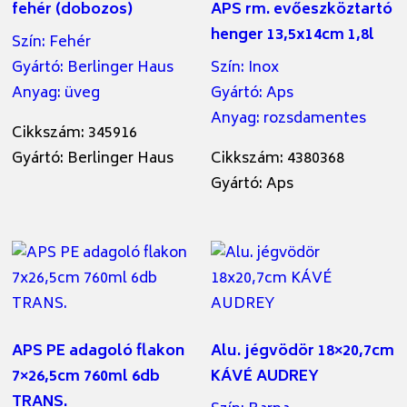
fehér (dobozos)
APS rm. evőeszköztartó
henger 13,5x14cm 1,8l
Szín
:
Fehér
Gyártó
:
Berlinger Haus
Szín
:
Inox
Anyag
:
üveg
Gyártó
:
Aps
Anyag
:
rozsdamentes
Cikkszám: 345916
Gyártó: Berlinger Haus
Cikkszám: 4380368
Gyártó: Aps
APS PE adagoló flakon
Alu. jégvödör 18×20,7cm
7×26,5cm 760ml 6db
KÁVÉ AUDREY
TRANS.