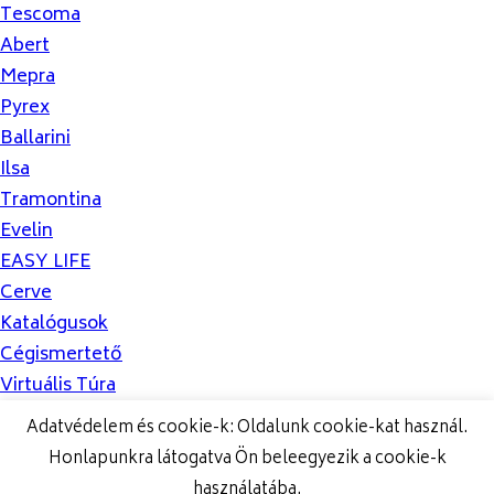
Tescoma
Abert
Mepra
Pyrex
Ballarini
Ilsa
Tramontina
Evelin
EASY LIFE
Cerve
Katalógusok
Cégismertető
Virtuális Túra
Hírek
Adatvédelem és cookie-k: Oldalunk cookie-kat használ.
Hogyan működik
Honlapunkra látogatva Ön beleegyezik a cookie-k
Kapcsolat
használatába.