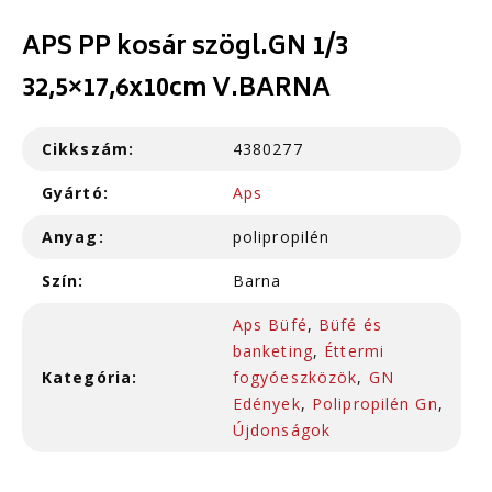
APS PP kosár szögl.GN 1/3
32,5×17,6x10cm V.BARNA
Cikkszám:
4380277
Gyártó:
Aps
Anyag:
polipropilén
Szín:
Barna
Aps Büfé
,
Büfé és
banketing
,
Éttermi
Kategória:
fogyóeszközök
,
GN
Edények
,
Polipropilén Gn
,
Újdonságok