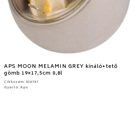
APS MOON MELAMIN GREY kínáló+tető
gömb 19×17,5cm 0,8l
Cikkszám: 438787
Gyártó: Aps