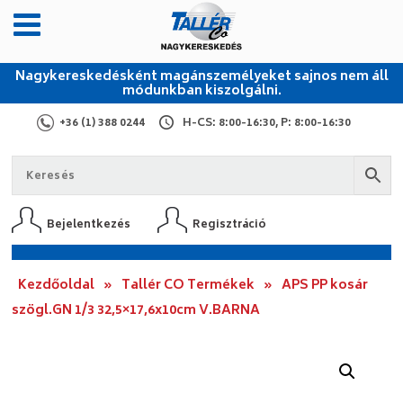
Nagykereskedésként magánszemélyeket sajnos nem áll
módunkban kiszolgálni.
+36 (1) 388 0244
H-CS: 8:00-16:30, P: 8:00-16:30
Bejelentkezés
Regisztráció
Kezdőoldal
»
Tallér CO Termékek
»
APS PP kosár
szögl.GN 1/3 32,5×17,6x10cm V.BARNA