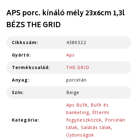
APS porc. kínáló mély 23x6cm 1,3l
BÉZS THE GRID
Cikkszám:
4380322
Gyártó:
Aps
Termékcsalád:
THE GRID
Anyag:
porcelán
Szín:
Beige
Aps Büfé
,
Büfé és
banketing
,
Éttermi
Kategória:
fogyóeszközök
,
Porcelán
tálak
,
Salátás tálak
,
Újdonságok