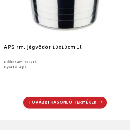
APS rm. jégvödör 13x13cm 1l
Cikkszám: 438716
Gyártó: Aps
TOVÁBBI HASONLÓ TERMÉKEK