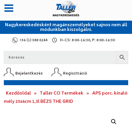
Nagykereskedésként magánszemélyeket sajnos nem áll
módunkban kiszolgálni.
+36 (1) 388 0244
H-CS: 8:00-16:30, P: 8:00-16:30
Bejelentkezés
Regisztráció
Kezdőoldal
»
Tallér CO Termékek
»
APS porc. kínáló
mély 23x6cm 1,3l BÉZS THE GRID