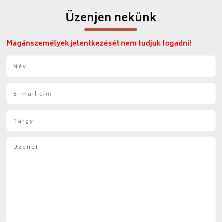
Üzenjen nekünk
Magánszemélyek jelentkezését nem tudjuk fogadni!
N
é
v
E
*
-
m
T
a
á
i
r
l
Ü
g
*
z
y
e
*
n
e
t
*