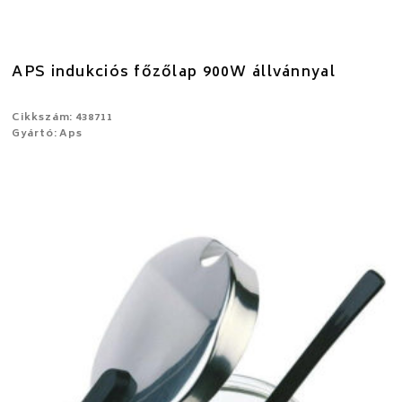
APS indukciós főzőlap 900W állvánnyal
Cikkszám: 438711
Gyártó: Aps