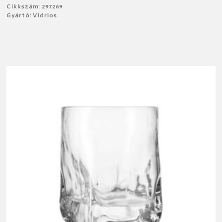
Cikkszám: 297269
Gyártó: Vidrios