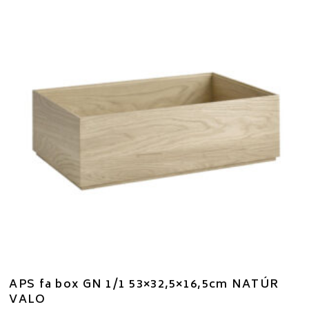
APS fa box GN 1/1 53×32,5×16,5cm NATÚR
VALO