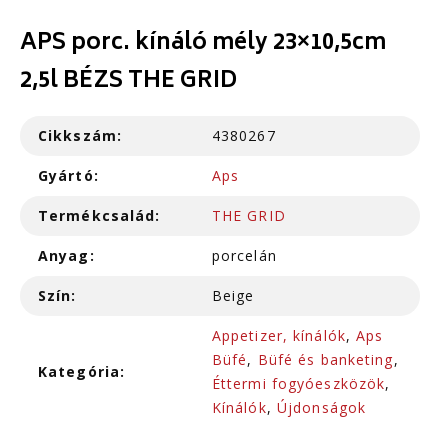
APS porc. kínáló mély 23×10,5cm
2,5l BÉZS THE GRID
Cikkszám:
4380267
Gyártó:
Aps
Termékcsalád:
THE GRID
Anyag:
porcelán
Szín:
Beige
Appetizer, kínálók
,
Aps
Büfé
,
Büfé és banketing
,
Kategória:
Éttermi fogyóeszközök
,
Kínálók
,
Újdonságok