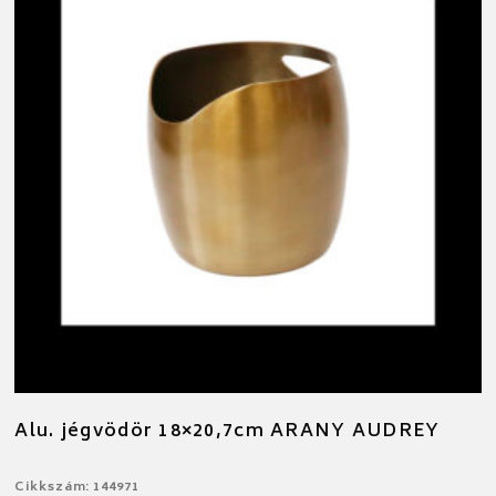
Alu. jégvödör 18×20,7cm ARANY AUDREY
Cikkszám: 144971