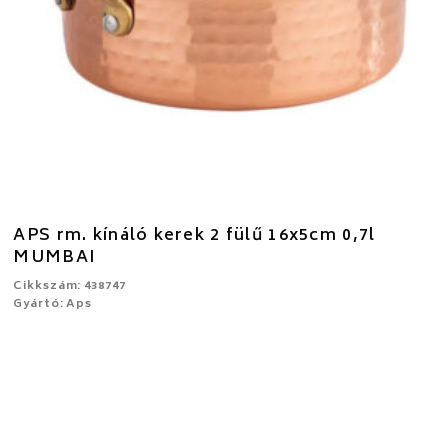
APS rm. kínáló kerek 2 fülű 16x5cm 0,7l
MUMBAI
Cikkszám: 438747
Gyártó: Aps