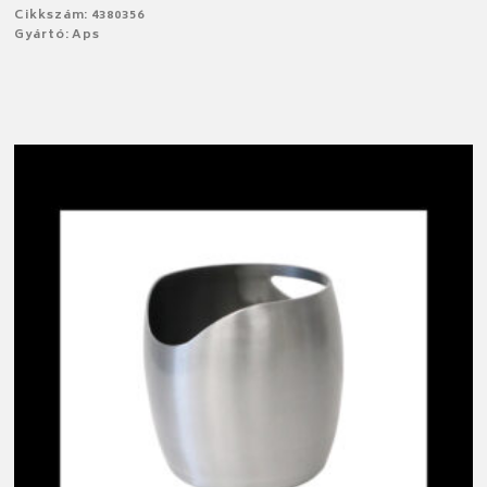
Cikkszám: 4380356
Gyártó: Aps