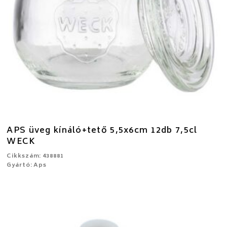
APS üveg kínáló+tető 5,5x6cm 12db 7,5cl
WECK
Cikkszám: 438881
Gyártó: Aps