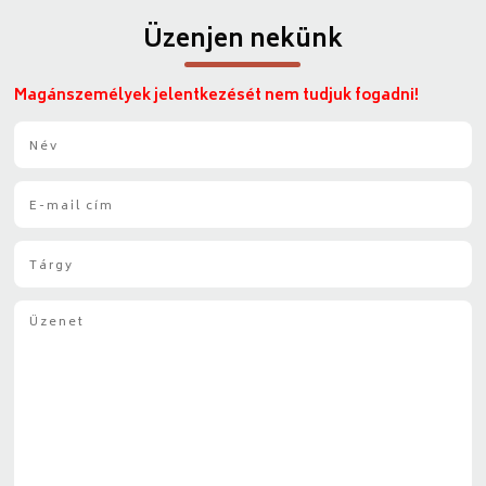
Üzenjen nekünk
Magánszemélyek jelentkezését nem tudjuk fogadni!
N
é
v
E
*
-
m
T
a
á
i
r
l
Ü
g
*
z
y
e
*
n
e
t
*