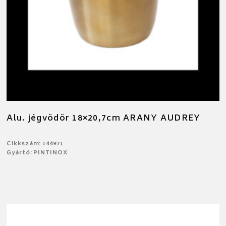
Alu. jégvödör 18×20,7cm ARANY AUDREY
Cikkszám: 144971
Gyártó: PINTINOX