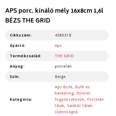
APS porc. kínáló mély 16x8cm 1,6l
BÉZS THE GRID
Cikkszám:
4380318
Gyártó:
Aps
Termékcsalád:
THE GRID
Anyag:
porcelán
Szín:
Beige
Aps Büfé
,
Büfé és
banketing
,
Éttermi
Kategória:
fogyóeszközök
,
Porcelán
tálak
,
Salátás tálak
,
Újdonságok