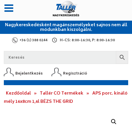
Nagykereskedésként magánszemélyeket sajnos nem áll
módunkban kiszolgálni.
+36 (1) 388 0244
H-CS: 8:00-16:30, P: 8:00-16:30
Bejelentkezés
Regisztráció
Kezdőoldal
»
Tallér CO Termékek
»
APS porc. kínáló
mély 16x8cm 1,6l BÉZS THE GRID