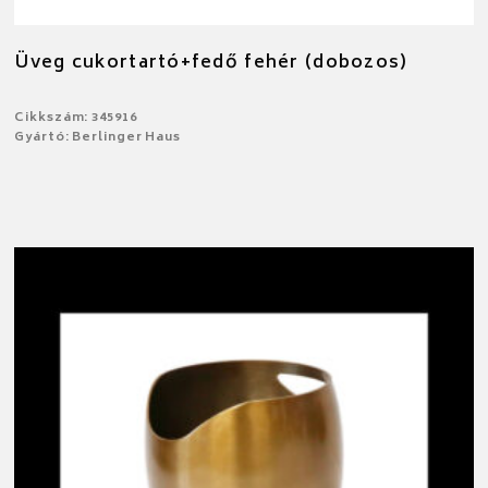
Üveg cukortartó+fedő fehér (dobozos)
Cikkszám: 345916
Gyártó: Berlinger Haus