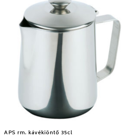
APS rm. kávékiöntő 35cl