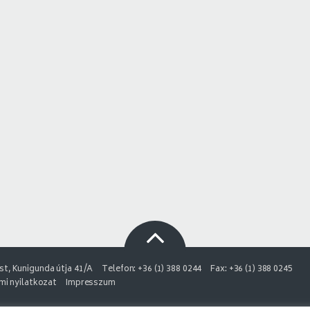
t, Kunigunda útja 41/A
Telefon: +36 (1) 388 0244
Fax: +36 (1) 388 0245
i nyilatkozat
Impresszum