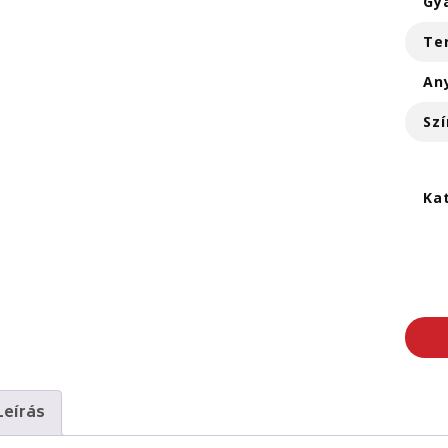
Gy
Te
An
Szí
Ka
Leírás