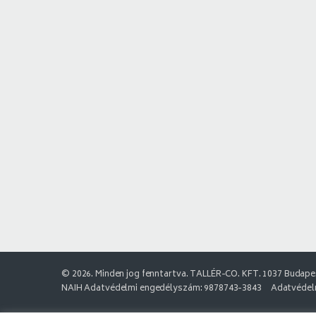
© 2026. Minden jog fenntartva. TALLÉR-CO. KFT. 1037 Budapes
NAIH Adatvédelmi engedélyszám: 9878743-3843
Adatvédelm