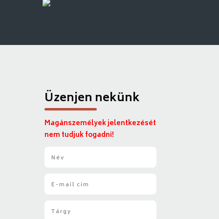
Üzenjen nekünk
Magánszemélyek jelentkezését
nem tudjuk fogadni!
N
é
v
E
*
-
m
T
a
á
i