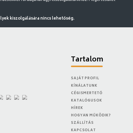
rdéseikkel forduljanak ügyfélszolgálatunkhoz. Megértésüket
ek kiszolgálására nincs lehetőség.
Tartalom
SAJÁT PROFIL
KÍNÁLATUNK
CÉGISMERTETŐ
KATALÓGUSOK
HÍREK
HOGYAN MŰKÖDIK?
SZÁLLÍTÁS
KAPCSOLAT