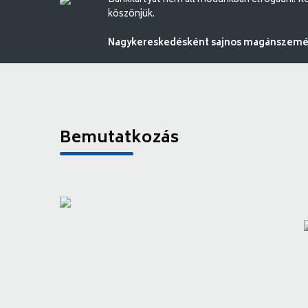
Bankkártyát nem áll módunkban elfogadni. Ké
köszönjük.
Nagykereskedésként sajnos magánszemély
Bemutatkozás