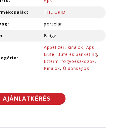
ártó:
Aps
rmékcsalád:
THE GRID
yag:
porcelán
n:
Beige
Appetizer, kínálók
,
Aps
Büfé
,
Büfé és banketing
,
tegória:
Éttermi fogyóeszközök
,
Kínálók
,
Újdonságok
AJÁNLATKÉRÉS