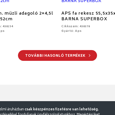
. müzli adagoló 2×4,5l
APS fa rekesz 55,5x3
x52cm
BARNA SUPERBOX
: 438154
Cikkszám: 438378
Aps
Gyártó: Aps
TOVÁBBI HASONLÓ TERMÉKEK
delmi áruházban
csak készpénzes fizetésre van lehetőség.