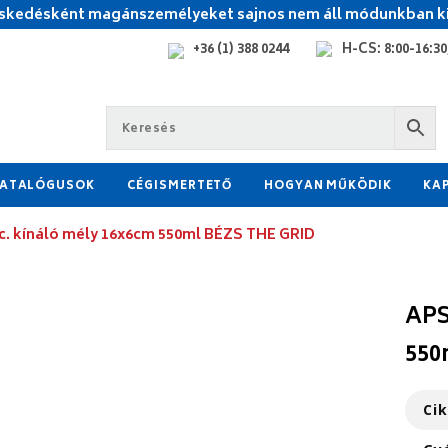
kedésként magánszemélyeket sajnos nem áll módunkban ki
+36 (1) 388 0244
H-CS: 8:00-16:30,
ATALÓGUSOK
CÉGISMERTETŐ
HOGYAN MŰKÖDIK
KA
c. kínáló mély 16x6cm 550ml BÉZS THE GRID
APS
550
Ci