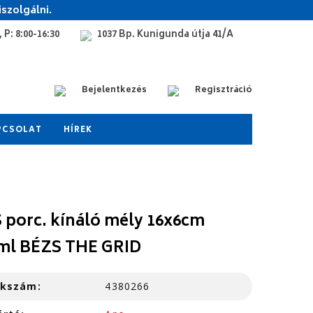
szolgálni.
 P: 8:00-16:30
1037 Bp. Kunigunda útja 41/A
Bejelentkezés
Regisztráció
PCSOLAT
HÍREK
 porc. kínáló mély 16x6cm
ml BÉZS THE GRID
kkszám:
4380266