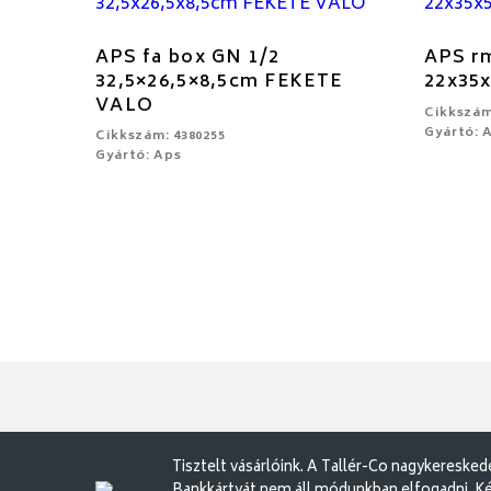
APS fa box GN 1/2
APS rm
32,5×26,5×8,5cm FEKETE
22x35
VALO
Cikkszám
Gyártó: 
Cikkszám: 4380255
Gyártó: Aps
Tisztelt vásárlóink. A Tallér-Co nagykereske