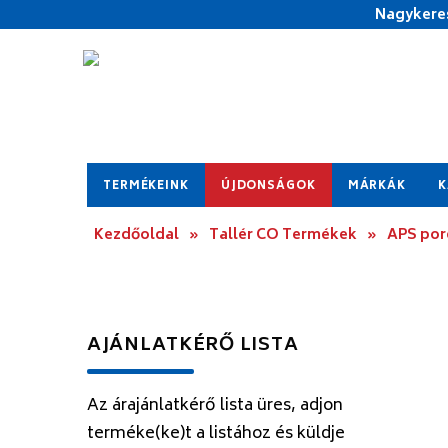
Nagykeres
TERMÉKEINK
ÚJDONSÁGOK
MÁRKÁK
K
Kezdőoldal
»
Tallér CO Termékek
»
APS por
AJÁNLATKÉRŐ LISTA
Az árajánlatkérő lista üres, adjon
terméke(ke)t a listához és küldje