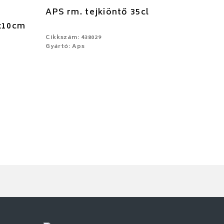
APS rm. tejkiöntő 35cl
5x10cm
Cikkszám: 438029
Gyártó: Aps