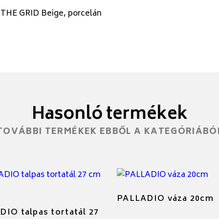
 THE GRID Beige, porcelán
Hasonló termékek
TOVÁBBI TERMÉKEK EBBŐL A KATEGÓRIÁBÓ
PALLADIO váza 20cm
IO talpas tortatál 27