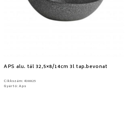
APS alu. tál 32,5×8/14cm 3l tap.bevonat
Cikkszám: 438825
Gyártó: Aps