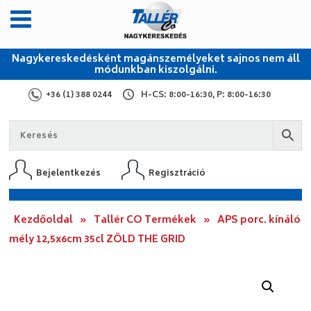
Nagykereskedésként magánszemélyeket sajnos nem áll
módunkban kiszolgálni.
+36 (1) 388 0244
H-CS: 8:00-16:30, P: 8:00-16:30
Bejelentkezés
Regisztráció
Kezdőoldal
»
Tallér CO Termékek
»
APS porc. kínáló
mély 12,5x6cm 35cl ZÖLD THE GRID