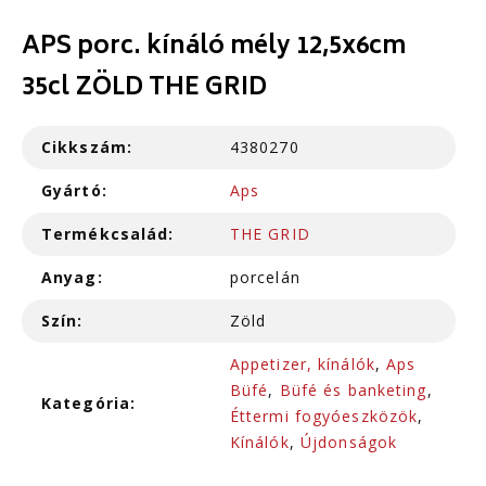
APS porc. kínáló mély 12,5x6cm
35cl ZÖLD THE GRID
Cikkszám:
4380270
Gyártó:
Aps
Termékcsalád:
THE GRID
Anyag:
porcelán
Szín:
Zöld
Appetizer, kínálók
,
Aps
Büfé
,
Büfé és banketing
,
Kategória:
Éttermi fogyóeszközök
,
Kínálók
,
Újdonságok