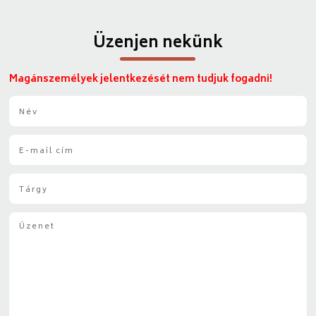
Üzenjen nekünk
Magánszemélyek jelentkezését nem tudjuk fogadni!
N
é
v
E
*
-
m
T
a
á
i
r
l
Ü
g
*
z
y
e
*
n
e
t
*