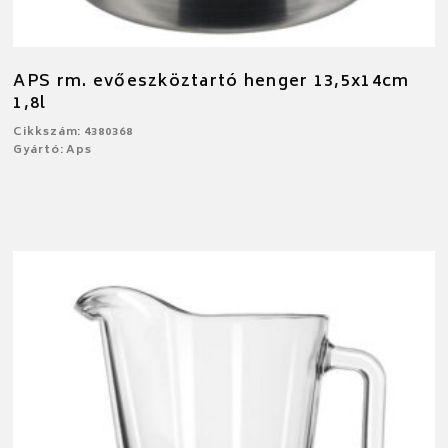
APS rm. evőeszköztartó henger 13,5x14cm
1,8l
Cikkszám: 4380368
Gyártó: Aps