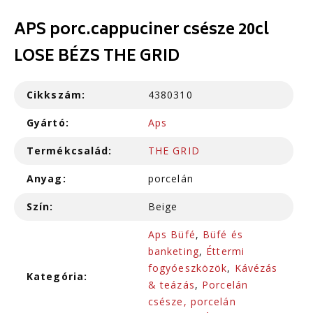
APS porc.cappuciner csésze 20cl
LOSE BÉZS THE GRID
Cikkszám:
4380310
Gyártó:
Aps
Termékcsalád:
THE GRID
Anyag:
porcelán
Szín:
Beige
Aps Büfé
,
Büfé és
banketing
,
Éttermi
fogyóeszközök
,
Kávézás
Kategória:
& teázás
,
Porcelán
csésze, porcelán