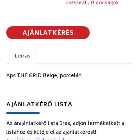
csészealj
,
Újdonságok
AJÁNLATKÉRÉS
Leírás
Aps THE GRID Beige, porcelán
AJÁNLATKÉRŐ LISTA
Az árajánlatkérő lista üres, adjon terméke(ke)t a
listához és küldje el az ajánlatkérést!