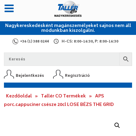
Nagykereskedésként magánszemélyeket sajnos nem áll
módunkban kiszolgálni.
+36 (1) 388 0244
H-CS: 8:00-16:30, P: 8:00-16:30
Bejelentkezés
Regisztráció
Kezdőoldal
»
Tallér CO Termékek
»
APS
porc.cappuciner csésze 20cl LOSE BÉZS THE GRID