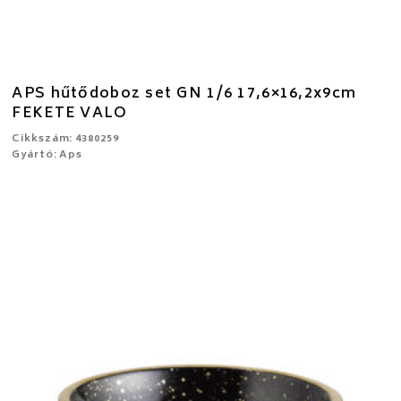
APS hűtődoboz set GN 1/6 17,6×16,2x9cm
FEKETE VALO
Cikkszám: 4380259
Gyártó: Aps