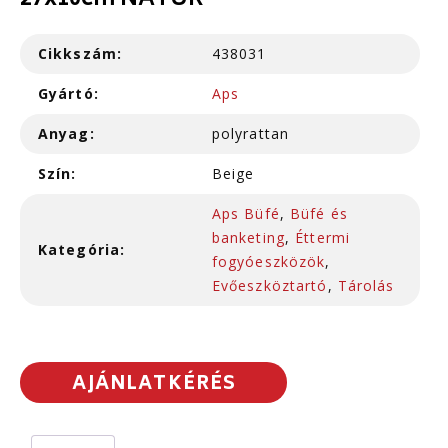
27x10cm NATÚR
Cikkszám:
438031
Gyártó:
Aps
Anyag:
polyrattan
Szín:
Beige
Aps Büfé
,
Büfé és
banketing
,
Éttermi
Kategória:
fogyóeszközök
,
Evőeszköztartó
,
Tárolás
AJÁNLATKÉRÉS