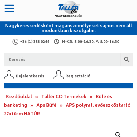
Nagykereskedésként magánszemélyeket sajnos nem áll
módunkban kiszolgálni.
+36 (1) 388 0244
H-CS: 8:00-16:30, P: 8:00-16:30
Bejelentkezés
Regisztráció
Kezdőoldal
»
Tallér CO Termékek
»
Büfé és
banketing
»
Aps Büfé
»
APS polyrat. evőeszköztartó
27x10cm NATÚR