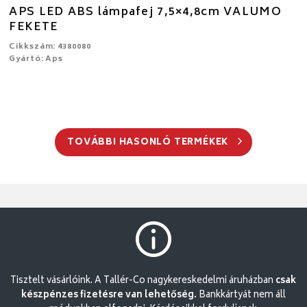
APS LED ABS lámpafej 7,5×4,8cm VALUMO
FEKETE
Cikkszám: 4380080
Gyártó: Aps
TOVÁBBI HASONLÓ TERMÉKEK
Tisztelt vásárlóink. A Tallér-Co nagykereskedelmi áruházban
csak
készpénzes fizetésre van lehetőség.
Bankkártyát nem áll