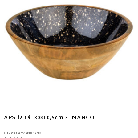
APS fa tál 30×10,5cm 3l MANGO
Cikkszám: 4380293