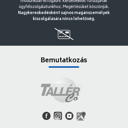
módunkban elfogadni. Kérdéseikkel forduljanak
ügyfélszolgálatunkhoz. Megértésüket köszönjük.
Nagykereskedésként sajnos magánszemélyek
kiszolgálására nincs lehetőség.
Bemutatkozás