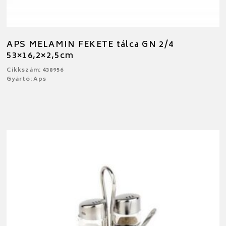
APS MELAMIN FEKETE tálca GN 2/4
53×16,2×2,5cm
Cikkszám: 438956
Gyártó: Aps