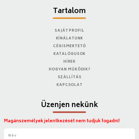
Tartalom
SAJÁT PROFIL
KÍNÁLATUNK
CÉGISMERTETŐ
KATALÓGUSOK
HÍREK
HOGYAN MŰKÖDIK?
SZÁLLÍTÁS
KAPCSOLAT
Üzenjen nekünk
Magánszemélyek jelentkezését nem tudjuk fogadni!
N
é