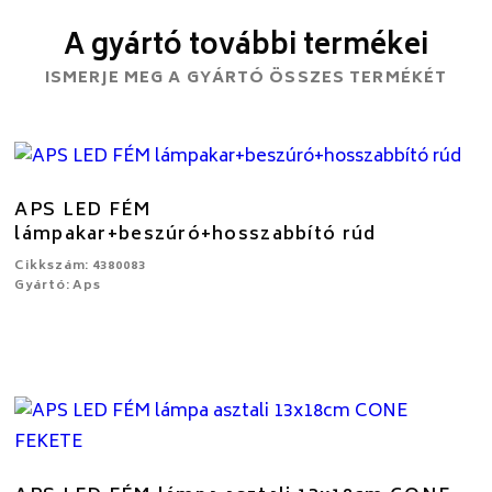
A gyártó további termékei
ISMERJE MEG A GYÁRTÓ ÖSSZES TERMÉKÉT
APS LED FÉM
lámpakar+beszúró+hosszabbító rúd
Cikkszám: 4380083
Gyártó: Aps