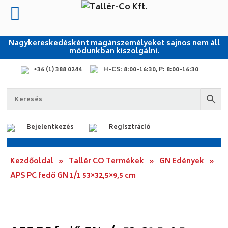
Nagykereskedésként magánszemélyeket sajnos nem áll
módunkban kiszolgálni.
+36 (1) 388 0244
H-CS: 8:00-16:30, P: 8:00-16:30
Bejelentkezés
Regisztráció
Kezdőoldal
»
Tallér CO Termékek
»
GN Edények
»
APS PC fedő GN 1/1 53×32,5×9,5 cm