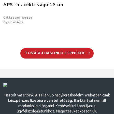
APS rm. cékla vágó 19 cm
Cikkszám: 438128
Gyártó: Aps
TOVÁBBI HASONLÓ TERMÉKEK
Tisztelt vásárlóink. A Tallér-Co nagykereskedelmi áruházban
csak
készpénzes fizetésre van lehetőség.
Bankkártyát nem áll
módunkban elfogadni. Kérdéseikkel forduljanak
ügyfélszolgálatunkhoz. Megértésüket köszönjük.