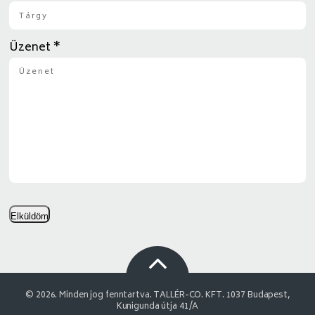
Üzenet
*
Elküldöm
© 2026. Minden jog fenntartva. TALLÉR-CO. KFT. 1037 Budapest,
Kunigunda útja 41/A