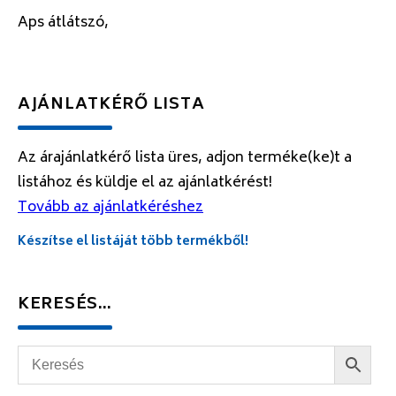
Aps átlátszó,
AJÁNLATKÉRŐ LISTA
Az árajánlatkérő lista üres, adjon terméke(ke)t a
listához és küldje el az ajánlatkérést!
Tovább az ajánlatkéréshez
Készítse el listáját több termékből!
KERESÉS…