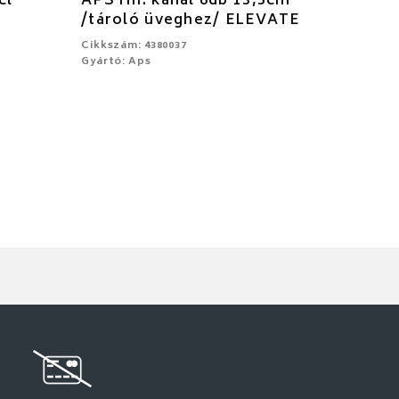
cl
APS rm. kanál 6db 13,5cm
/tároló üveghez/ ELEVATE
Cikkszám: 4380037
Gyártó: Aps