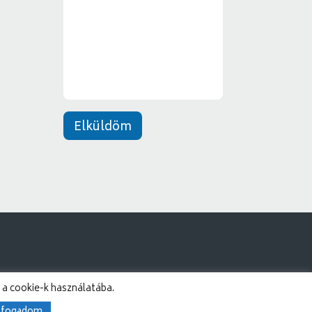
e
*
n
e
t
*
Elküldöm
 a cookie-k használatába.