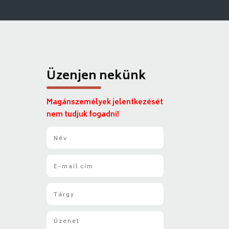
Üzenjen nekünk
Magánszemélyek jelentkezését
nem tudjuk fogadni!
N
é
v
E
*
-
m
T
a
á
i
r
l
Ü
g
*
z
y