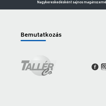
Nagykereskedésként sajnos magánszemély
Bemutatkozás