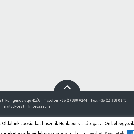
t, Kunigunda útja 41/A
Telefon: +36 (1) 388 0244
Fax: +36 (1) 388 0245
i nyilatkozat
Impresszum
 Oldalunk cookie-kat használ. Honlapunkra látogatva Ön beleegyezik