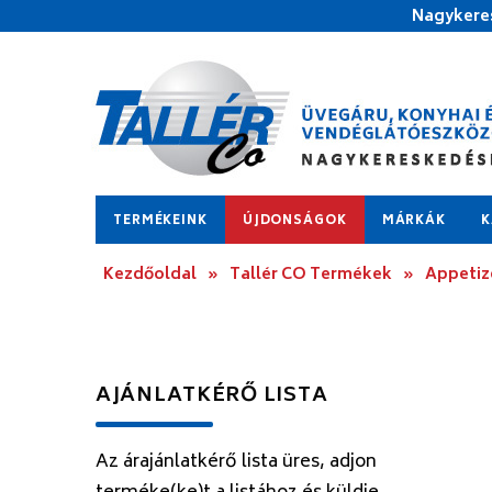
Nagykeres
TERMÉKEINK
ÚJDONSÁGOK
MÁRKÁK
K
Kezdőoldal
»
Tallér CO Termékek
»
Appetize
AJÁNLATKÉRŐ LISTA
Az árajánlatkérő lista üres, adjon