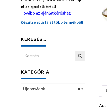
terméke(ke)t a listához és küldje
el az ajánlatkérést!
Tovább az ajánlatkéréshez
Készítse el listáját több termékből!
KERESÉS…
KATEGÓRIA
Újdonságok
×
Aps