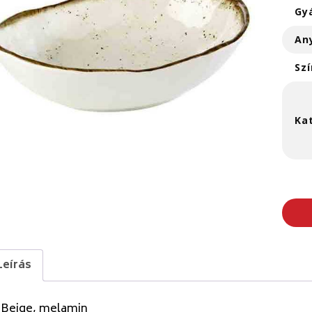
Gy
An
Szí
Ka
Leírás
 Beige, melamin