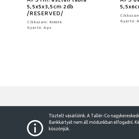
APS rm. asztali tábla
APS üv
5,5x5x3,5cm 2db
5,5x6
/RESERVED/
Cikkszám
Gyártó: 
Cikkszám: 438058
Gyártó: Aps
Tisztelt vásárlóink. A Tallér-Co nagykereske
Bankkártyát nem áll módunkban elfogadni. Ké
köszönjük.