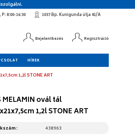
szolgálni.
 P: 8:00-16:30
1037 Bp. Kunigunda útja 41/A
Bejelentkezés
Regisztráció
PCSOLAT
HÍREK
21x7,5cm 1,2l STONE ART
 MELAMIN ovál tál
5x21x7,5cm 1,2l STONE ART
kkszám:
438963