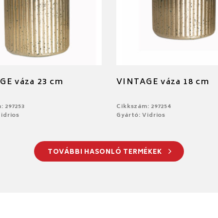
GE váza 23 cm
VINTAGE váza 18 cm
: 297253
Cikkszám: 297254
idrios
Gyártó: Vidrios
TOVÁBBI HASONLÓ TERMÉKEK