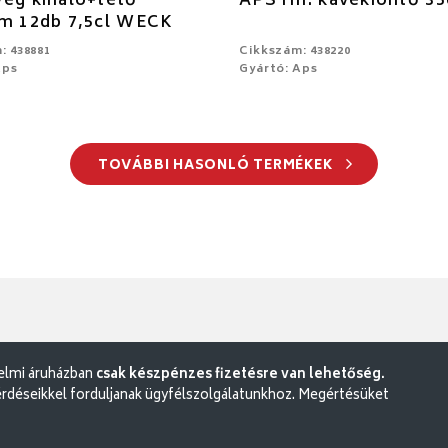
eg kínáló+tető
APS rm. kávékiöntő 35
cm 12db 7,5cl WECK
: 438881
Cikkszám: 438220
Aps
Gyártó: Aps
TOVÁBBI HASONLÓ TERMÉKEK
delmi áruházban
csak készpénzes fizetésre van lehetőség.
rdéseikkel forduljanak ügyfélszolgálatunkhoz. Megértésüket