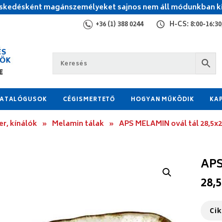
kedésként magánszemélyeket sajnos nem áll módunkban ki
+36 (1) 388 0244
H-CS: 8:00-16:30,
ATALÓGUSOK
CÉGISMERTETŐ
HOGYAN MŰKÖDIK
KA
r, kínálók
»
Melamin tálak
»
APS MELAMIN ovál tál 28,5x
APS
28,
Ci