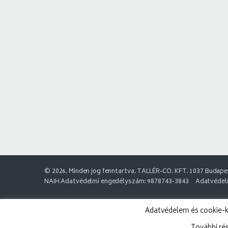
© 2026. Minden jog fenntartva. TALLÉR-CO. KFT. 1037 Budapes
NAIH Adatvédelmi engedélyszám: 9878743-3843
Adatvédelm
Adatvédelem és cookie-k: