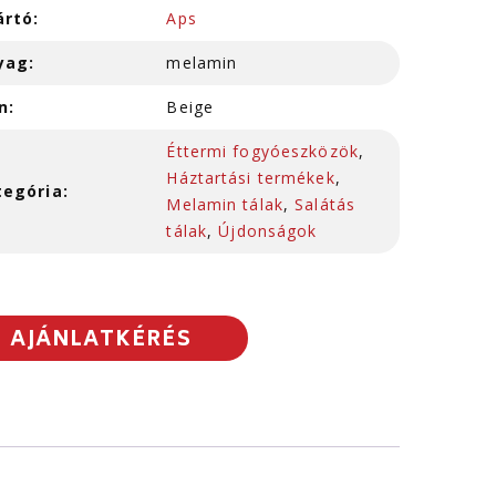
ártó:
Aps
yag:
melamin
n:
Beige
Éttermi fogyóeszközök
,
Háztartási termékek
,
tegória:
Melamin tálak
,
Salátás
tálak
,
Újdonságok
AJÁNLATKÉRÉS