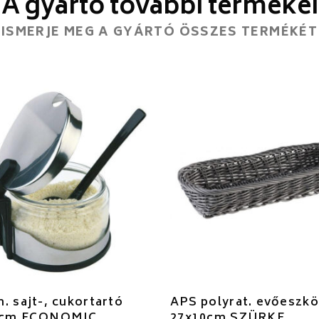
A gyártó további termékei
ISMERJE MEG A GYÁRTÓ ÖSSZES TERMÉKÉT
. sajt-, cukortartó
APS polyrat. evőeszkö
5cm ECONOMIC
27x10cm SZÜRKE