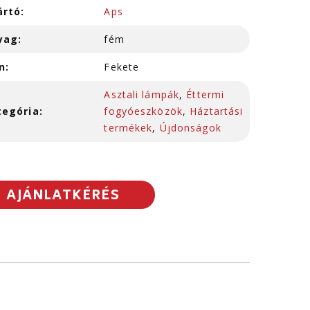
ártó:
Aps
yag:
fém
n:
Fekete
Asztali lámpák
,
Éttermi
tegória:
fogyóeszközök
,
Háztartási
termékek
,
Újdonságok
AJÁNLATKÉRÉS