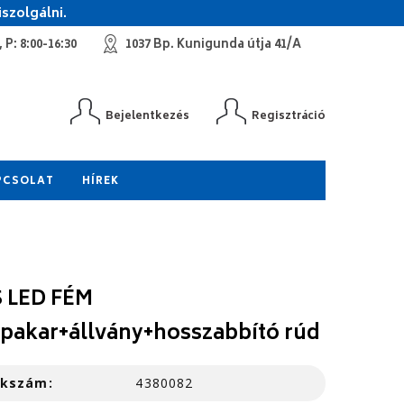
szolgálni.
 P: 8:00-16:30
1037 Bp. Kunigunda útja 41/A
Bejelentkezés
Regisztráció
PCSOLAT
HÍREK
 LED FÉM
pakar+állvány+hosszabbító rúd
kkszám:
4380082