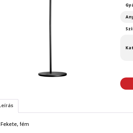
Gy
An
Szí
Ka
Leírás
 Fekete, fém