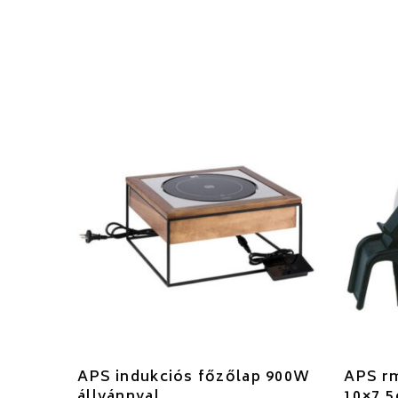
APS indukciós főzőlap 900W
APS rm
állvánnyal
10×7,