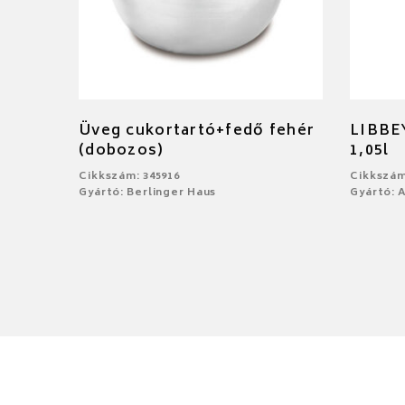
Üveg cukortartó+fedő fehér
LIBBE
(dobozos)
1,05l
Cikkszám: 345916
Cikkszám
Gyártó: Berlinger Haus
Gyártó: 