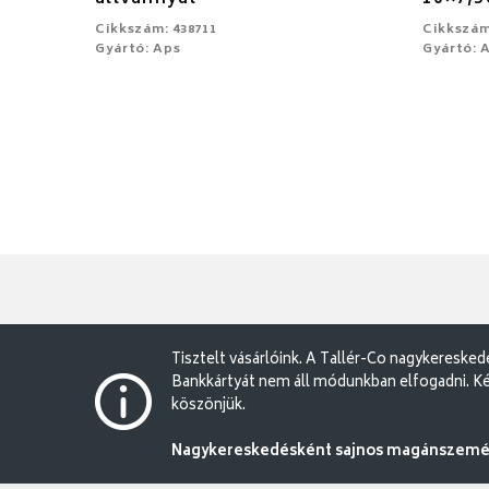
Cikkszám: 438711
Cikkszám
Gyártó: Aps
Gyártó: 
Tisztelt vásárlóink. A Tallér-Co nagykereske
Bankkártyát nem áll módunkban elfogadni. Ké
köszönjük.
Nagykereskedésként sajnos magánszemély