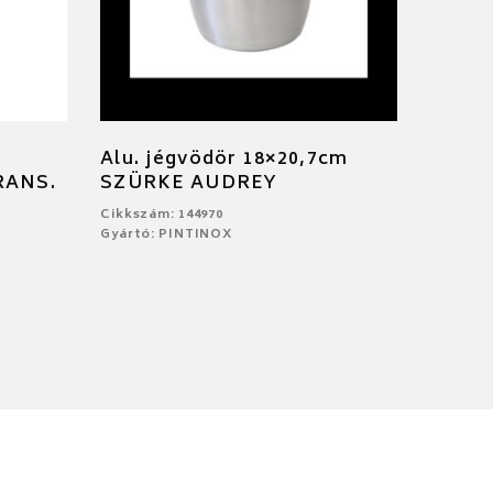
n
Alu. jégvödör 18×20,7cm
RANS.
SZÜRKE AUDREY
Cikkszám: 144970
Gyártó: PINTINOX