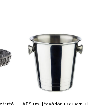
ztartó
APS rm. jégvödör 13x13cm 1l