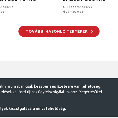
: 438734
Cikkszám: 438729
Aps
Gyártó: Aps
TOVÁBBI HASONLÓ TERMÉKEK
delmi áruházban
csak készpénzes fizetésre van lehetőség.
rdéseikkel forduljanak ügyfélszolgálatunkhoz. Megértésüket
ek kiszolgálására nincs lehetőség.