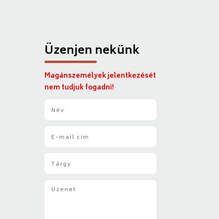
Üzenjen nekünk
Magánszemélyek jelentkezését
nem tudjuk fogadni!
N
é
v
E
*
-
m
T
a
á
i
r
l
Ü
g
*
z
y
e
*
n