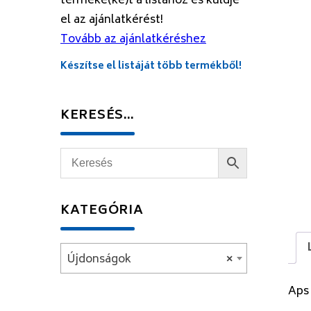
terméke(ke)t a listához és küldje
el az ajánlatkérést!
Tovább az ajánlatkéréshez
Készítse el listáját több termékből!
KERESÉS…
KATEGÓRIA
Újdonságok
×
Aps