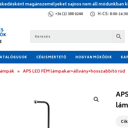
kedésként magánszemélyeket sajnos nem áll módunkban ki
+36 (1) 388 0244
H-CS: 8:00-16:30,
ATALÓGUSOK
CÉGISMERTETŐ
HOGYAN MŰKÖDIK
KA
 lámpák
»
APS LED FÉM lámpakar+állvány+hosszabbító rúd
APS
lám
Ci