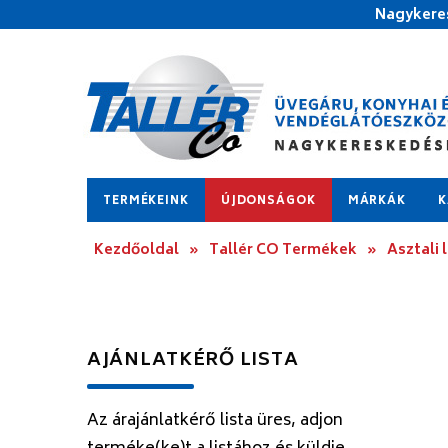
Nagykeres
TERMÉKEINK
ÚJDONSÁGOK
MÁRKÁK
K
Kezdőoldal
»
Tallér CO Termékek
»
Asztali
AJÁNLATKÉRŐ LISTA
Az árajánlatkérő lista üres, adjon