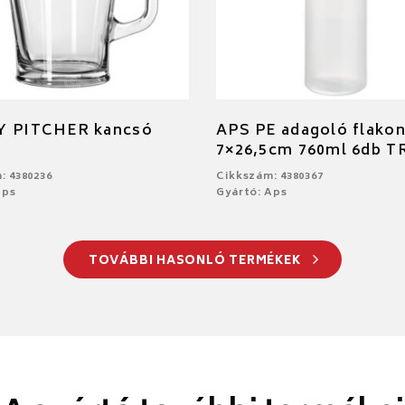
Y PITCHER kancsó
APS PE adagoló flako
7×26,5cm 760ml 6db T
: 4380236
Cikkszám: 4380367
Aps
Gyártó: Aps
TOVÁBBI HASONLÓ TERMÉKEK