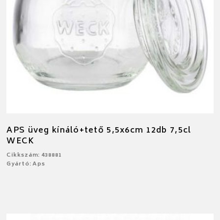
APS üveg kínáló+tető 5,5x6cm 12db 7,5cl
WECK
Cikkszám: 438881
Gyártó: Aps