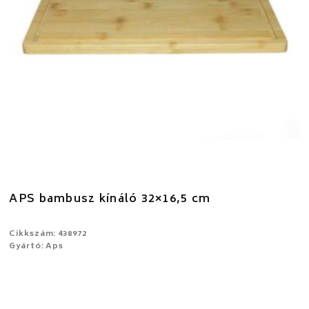
APS bambusz kínáló 32×16,5 cm
Cikkszám: 438972
Gyártó: Aps