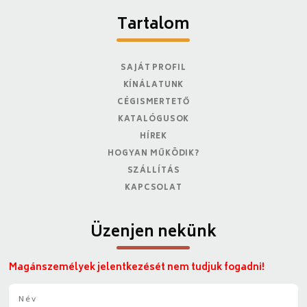
Tartalom
SAJÁT PROFIL
KÍNÁLATUNK
CÉGISMERTETŐ
KATALÓGUSOK
HÍREK
HOGYAN MŰKÖDIK?
SZÁLLÍTÁS
KAPCSOLAT
Üzenjen nekünk
Magánszemélyek jelentkezését nem tudjuk fogadni!
N
é