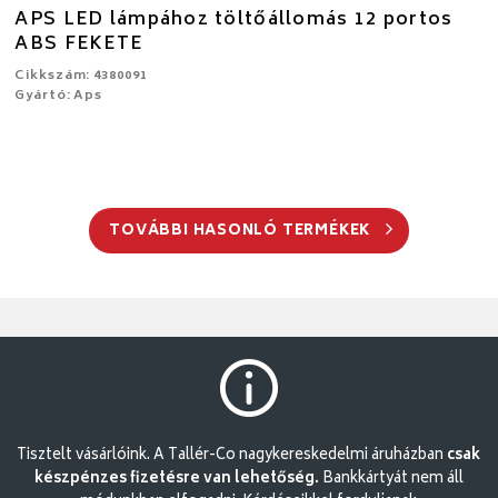
APS LED lámpához töltőállomás 12 portos
ABS FEKETE
Cikkszám: 4380091
Gyártó: Aps
TOVÁBBI HASONLÓ TERMÉKEK
Tisztelt vásárlóink. A Tallér-Co nagykereskedelmi áruházban
csak
készpénzes fizetésre van lehetőség.
Bankkártyát nem áll