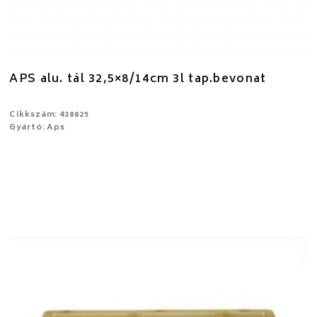
APS alu. tál 32,5×8/14cm 3l tap.bevonat
Cikkszám: 438825
Gyártó: Aps