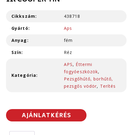
11l COOPER TIN
Cikkszám:
438718
Gyártó:
Aps
Anyag:
fém
Szín:
Réz
APS
,
Éttermi
fogyóeszközök
,
Kategória:
Pezsgőhűtő, borhűtő,
pezsgős vödör
,
Terítés
AJÁNLATKÉRÉS