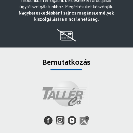
módunkban elfogadni. Kérdéseikkel forduljanak
ügyfélszolgálatunkhoz. Megértésüket köszönjük.
Nagykereskedésként sajnos magánszemélyek
kiszolgálására nincs lehetőség.
Bemutatkozás