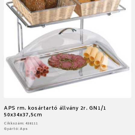
APS rm. kosártartó állvány 2r. GN1/1
50x34x37,5cm
Cikkszám: 438111
Gyártó: Aps