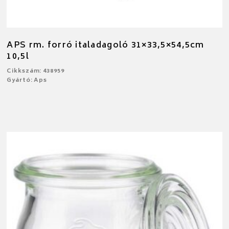
APS rm. forró italadagoló 31×33,5×54,5cm
10,5l
Cikkszám: 438959
Gyártó: Aps