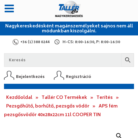
Nagykereskedésként magánszemélyeket sajnos nem áll
módunkban kiszolgálni.
+36 (1) 388 0244
H-CS: 8:00-16:30, P: 8:00-16:30
Bejelentkezés
Regisztráció
Kezdőoldal
»
Tallér CO Termékek
»
Terítés
»
Pezsgőhűtő, borhűtő, pezsgős vödör
»
APS fém
pezsgősvödör 40x28x22cm 11l COOPER TIN