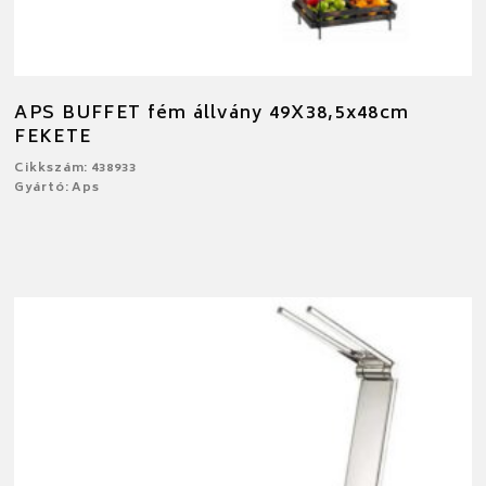
APS BUFFET fém állvány 49X38,5x48cm
FEKETE
Cikkszám: 438933
Gyártó: Aps