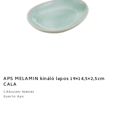
APS MELAMIN kínáló lapos 19×14,5×2,5cm
CALA
Cikkszám: 4380281
Gyártó: Aps