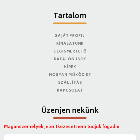
Tartalom
SAJÁT PROFIL
KÍNÁLATUNK
CÉGISMERTETŐ
KATALÓGUSOK
HÍREK
HOGYAN MŰKÖDIK?
SZÁLLÍTÁS
KAPCSOLAT
Üzenjen nekünk
Magánszemélyek jelentkezését nem tudjuk fogadni!
N