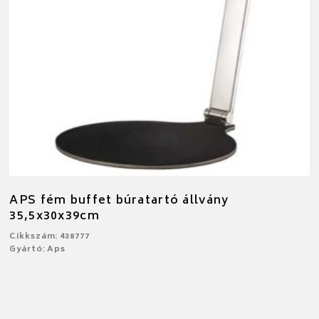
APS fém buffet búratartó állvány
35,5x30x39cm
Cikkszám: 438777
Gyártó: Aps