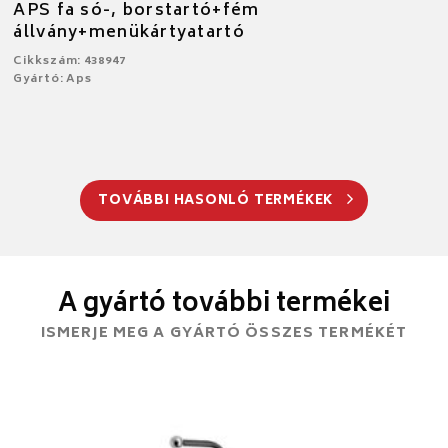
APS fa só-, borstartó+fém
állvány+menükártyatartó
Cikkszám: 438947
Gyártó: Aps
TOVÁBBI HASONLÓ TERMÉKEK
A gyártó további termékei
ISMERJE MEG A GYÁRTÓ ÖSSZES TERMÉKÉT