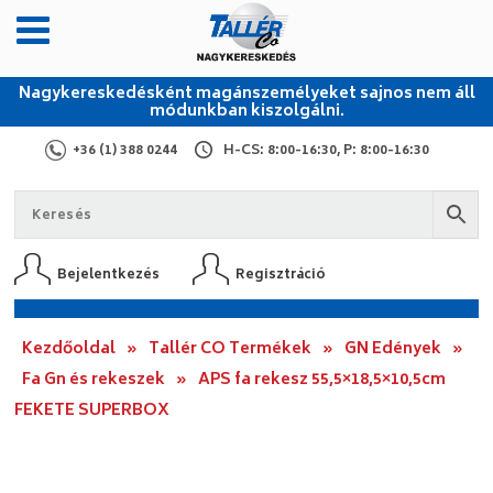
Nagykereskedésként magánszemélyeket sajnos nem áll
módunkban kiszolgálni.
+36 (1) 388 0244
H-CS: 8:00-16:30, P: 8:00-16:30
Bejelentkezés
Regisztráció
Kezdőoldal
»
Tallér CO Termékek
»
GN Edények
»
Fa Gn és rekeszek
»
APS fa rekesz 55,5×18,5×10,5cm
FEKETE SUPERBOX