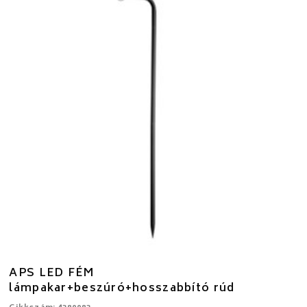
APS LED FÉM
lámpakar+beszúró+hosszabbító rúd