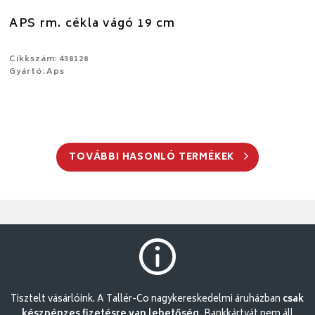
APS rm. cékla vágó 19 cm
Cikkszám: 438128
Gyártó: Aps
TOVÁBBI HASONLÓ TERMÉKEK
Tisztelt vásárlóink. A Tallér-Co nagykereskedelmi áruházban
csak
készpénzes fizetésre van lehetőség.
Bankkártyát nem áll