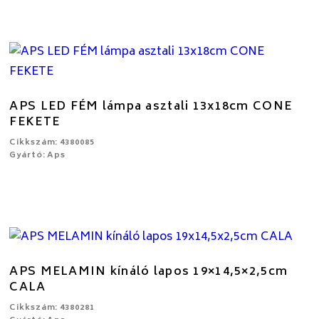
APS LED FÉM lámpa asztali 13x18cm CONE
FEKETE
Cikkszám: 4380085
Gyártó: Aps
APS MELAMIN kínáló lapos 19×14,5×2,5cm
CALA
Cikkszám: 4380281