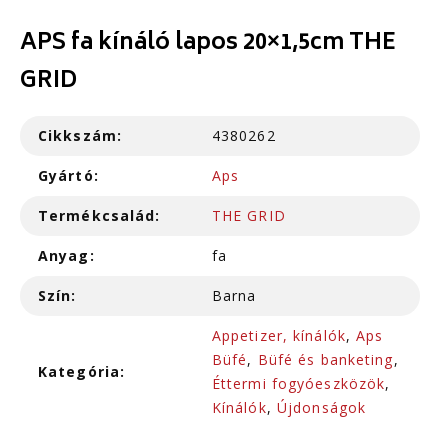
APS fa kínáló lapos 20×1,5cm THE
GRID
Cikkszám:
4380262
Gyártó:
Aps
Termékcsalád:
THE GRID
Anyag:
fa
Szín:
Barna
Appetizer, kínálók
,
Aps
Büfé
,
Büfé és banketing
,
Kategória:
Éttermi fogyóeszközök
,
Kínálók
,
Újdonságok