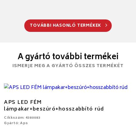
TOVÁBBI HASONLÓ TERMÉKEK
A gyártó további termékei
ISMERJE MEG A GYÁRTÓ ÖSSZES TERMÉKÉT
APS LED FÉM
lámpakar+beszúró+hosszabbító rúd
Cikkszám: 4380083
Gyártó: Aps