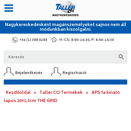
Nagykereskedésként magánszemélyeket sajnos nem áll
módunkban kiszolgálni.
+36 (1) 388 0244
H-CS: 8:00-16:30, P: 8:00-16:30
Bejelentkezés
Regisztráció
Kezdőoldal
»
Tallér CO Termékek
»
APS fa kínáló
lapos 20×1,5cm THE GRID