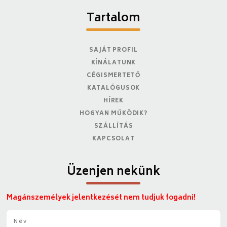
Tartalom
SAJÁT PROFIL
KÍNÁLATUNK
CÉGISMERTETŐ
KATALÓGUSOK
HÍREK
HOGYAN MŰKÖDIK?
SZÁLLÍTÁS
KAPCSOLAT
Üzenjen nekünk
Magánszemélyek jelentkezését nem tudjuk fogadni!
N
é