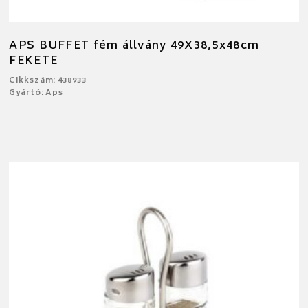
APS BUFFET fém állvány 49X38,5x48cm
FEKETE
Cikkszám: 438933
Gyártó: Aps