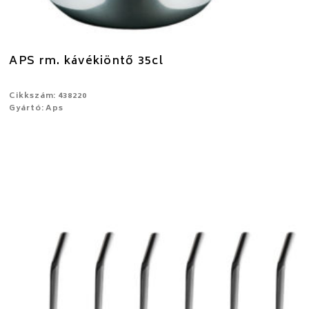
APS rm. kávékiöntő 35cl
Cikkszám: 438220
Gyártó: Aps