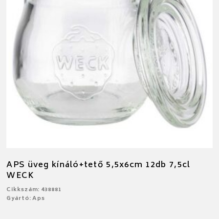
APS üveg kínáló+tető 5,5x6cm 12db 7,5cl
WECK
Cikkszám: 438881
Gyártó: Aps