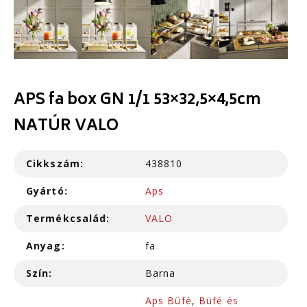
APS fa box GN 1/1 53×32,5×4,5cm
NATÚR VALO
Cikkszám:
438810
Gyártó:
Aps
Termékcsalád:
VALO
Anyag:
fa
Szín:
Barna
Aps Büfé
,
Büfé és