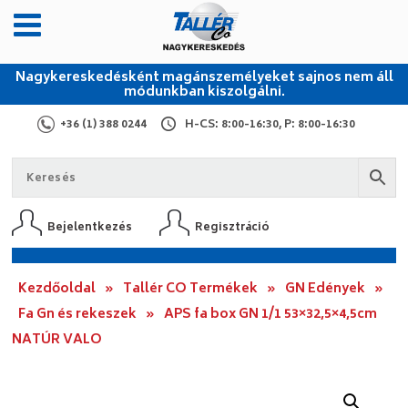
Nagykereskedésként magánszemélyeket sajnos nem áll
módunkban kiszolgálni.
+36 (1) 388 0244
H-CS: 8:00-16:30, P: 8:00-16:30
Bejelentkezés
Regisztráció
Kezdőoldal
»
Tallér CO Termékek
»
GN Edények
»
Fa Gn és rekeszek
»
APS fa box GN 1/1 53×32,5×4,5cm
NATÚR VALO