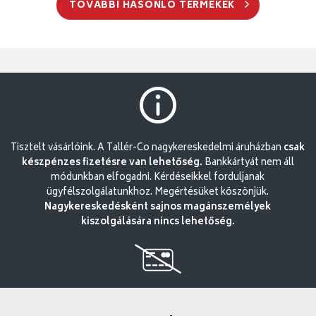
TOVÁBBI HASONLÓ TERMÉKEK
Tisztelt vásárlóink. A Tallér-Co nagykereskedelmi áruházban
csak
készpénzes fizetésre van lehetőség.
Bankkártyát nem áll
módunkban elfogadni. Kérdéseikkel forduljanak
ügyfélszolgálatunkhoz. Megértésüket köszönjük.
Nagykereskedésként sajnos magánszemélyek
kiszolgálására nincs lehetőség.