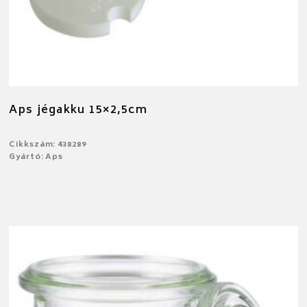
Aps jégakku 15×2,5cm
Cikkszám: 438289
Gyártó: Aps