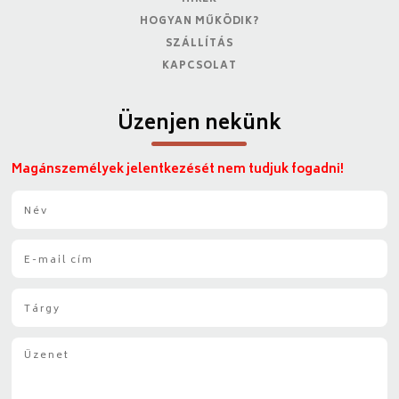
HOGYAN MŰKÖDIK?
SZÁLLÍTÁS
KAPCSOLAT
Üzenjen nekünk
Magánszemélyek jelentkezését nem tudjuk fogadni!
N
é
v
E
*
-
m
T
a
á
i
r
l
Ü
g
*
z
y
e
*
n