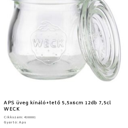
APS üveg kínáló+tető 5,5x6cm 12db 7,5cl
WECK
Cikkszám: 438881
Gyártó: Aps