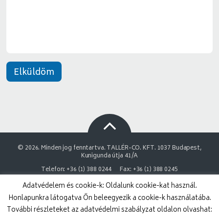
e
t
*
Elküldöm
© 2026. Minden jog fenntartva. TALLÉR-CO. KFT. 1037 Budapest,
Kunigunda útja 41/A
Telefon: +36 (1) 388 0244
Fax: +36 (1) 388 0245
Adatvédelem és cookie-k: Oldalunk cookie-kat használ.
NAIH Adatvédelmi engedélyszám: 9878743-3843
Honlapunkra látogatva Ön beleegyezik a cookie-k használatába.
Adatvédelmi nyilatkozat
Impresszum
További részleteket az adatvédelmi szabályzat oldalon olvashat: