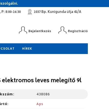
szolgálni.
 P: 8:00-16:30
1037 Bp. Kunigunda útja 41/A
Bejelentkezés
Regisztráció
PCSOLAT
HÍREK
 elektromos leves melegítő 9l
kkszám:
438086
ártó:
Aps