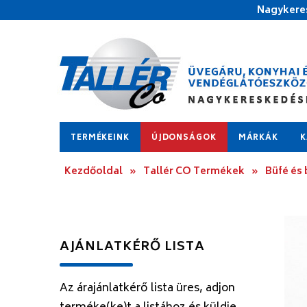
Nagykeres
TERMÉKEINK
ÚJDONSÁGOK
MÁRKÁK
K
Kezdőoldal
»
Tallér CO Termékek
»
Büfé és
AJÁNLATKÉRŐ LISTA
Az árajánlatkérő lista üres, adjon