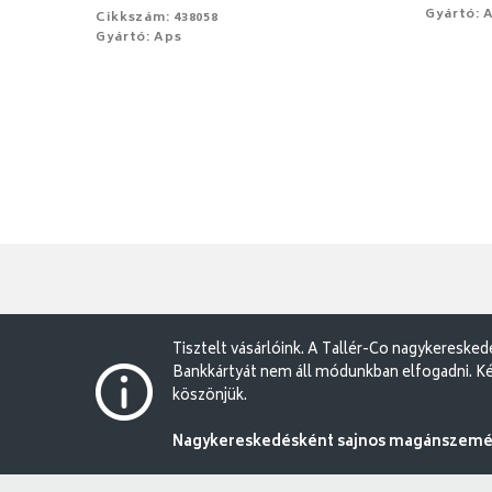
Gyártó: 
Cikkszám: 438058
Gyártó: Aps
Tisztelt vásárlóink. A Tallér-Co nagykereske
Bankkártyát nem áll módunkban elfogadni. Ké
köszönjük.
Nagykereskedésként sajnos magánszemély