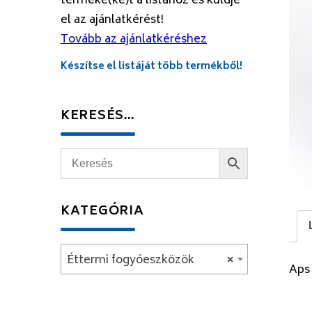
terméke(ke)t a listához és küldje
el az ajánlatkérést!
Tovább az ajánlatkéréshez
Készítse el listáját több termékből!
KERESÉS…
KATEGÓRIA
Éttermi fogyóeszközök
×
Aps 