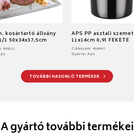
. kosártartó állvány
APS PP asztali szeme
1/1 50x34x37,5cm
11x14cm 0,9l FEKETE
: 438111
Cikkszám: 438907
Aps
Gyártó: Aps
TOVÁBBI HASONLÓ TERMÉKEK
A gyártó további termékei