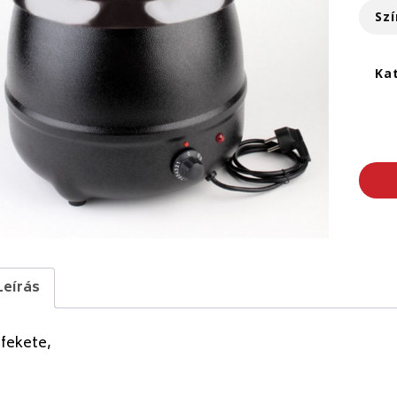
Szí
Ka
Leírás
fekete,