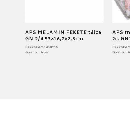
APS MELAMIN FEKETE tálca
APS rm
GN 2/4 53×16,2×2,5cm
2r. GN
Cikkszám: 438956
Cikkszám
Gyártó: Aps
Gyártó: 