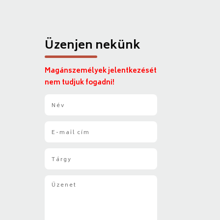
Üzenjen nekünk
Magánszemélyek jelentkezését
nem tudjuk fogadni!
N
é
v
E
*
-
m
T
a
á
i
r
l
Ü
g
*
z
y
e
*
n
e