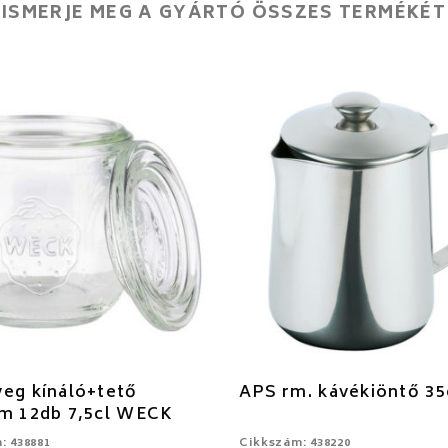
ISMERJE MEG A GYÁRTÓ ÖSSZES TERMÉKÉT
eg kínáló+tető
APS rm. kávékiöntő 35
cm 12db 7,5cl WECK
: 438881
Cikkszám: 438220