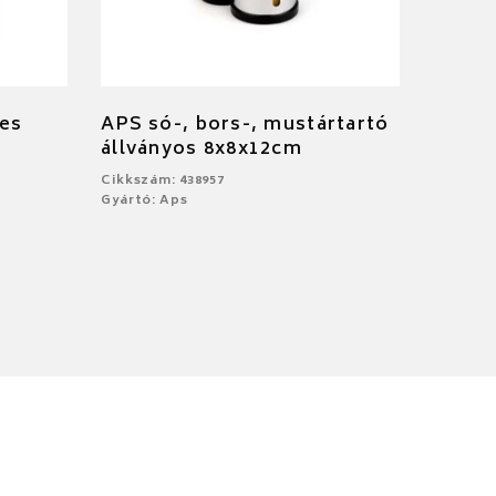
tes
APS só-, bors-, mustártartó
állványos 8x8x12cm
Cikkszám: 438957
Gyártó: Aps