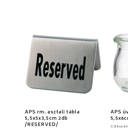
APS rm. asztali tábla
APS üv
5,5x5x3,5cm 2db
5,5x6
/RESERVED/
Cikkszám