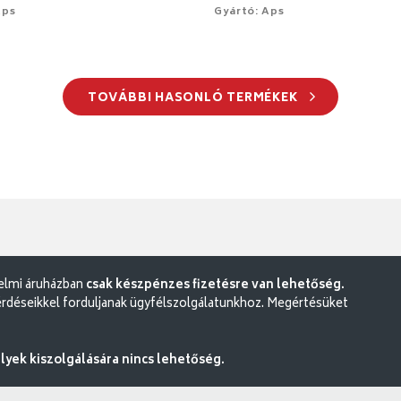
Aps
Gyártó: Aps
TOVÁBBI HASONLÓ TERMÉKEK
delmi áruházban
csak készpénzes fizetésre van lehetőség.
rdéseikkel forduljanak ügyfélszolgálatunkhoz. Megértésüket
ek kiszolgálására nincs lehetőség.