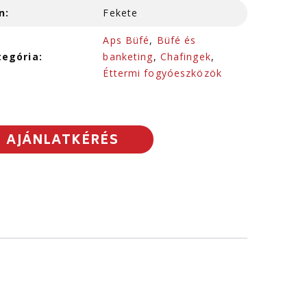
n:
Fekete
Aps Büfé
,
Büfé és
tegória:
banketing
,
Chafingek
,
Éttermi fogyóeszközök
AJÁNLATKÉRÉS