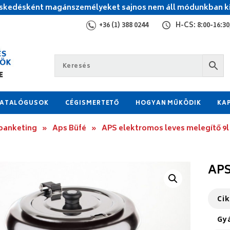
kedésként magánszemélyeket sajnos nem áll módunkban ki
+36 (1) 388 0244
H-CS: 8:00-16:30,
ATALÓGUSOK
CÉGISMERTETŐ
HOGYAN MŰKÖDIK
KA
 banketing
»
Aps Büfé
»
APS elektromos leves melegítő 9l
APS
Ci
Gy