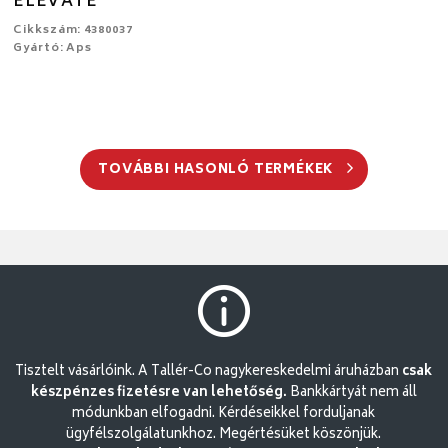
ELEVATE
Cikkszám: 4380037
Gyártó: Aps
TOVÁBBI HASONLÓ TERMÉKEK
Tisztelt vásárlóink. A Tallér-Co nagykereskedelmi áruházban
csak
készpénzes fizetésre van lehetőség.
Bankkártyát nem áll
módunkban elfogadni. Kérdéseikkel forduljanak
ügyfélszolgálatunkhoz. Megértésüket köszönjük.