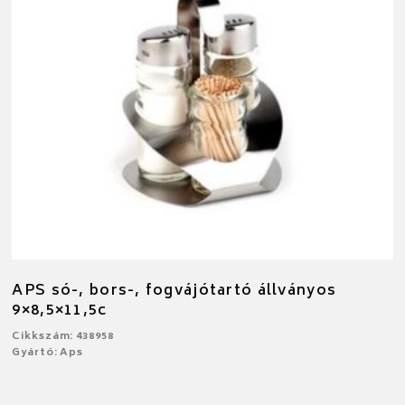
APS só-, bors-, fogvájótartó állványos
9×8,5×11,5c
Cikkszám: 438958
Gyártó: Aps