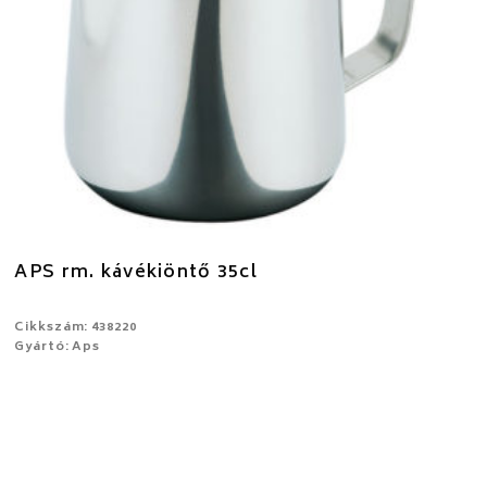
APS rm. kávékiöntő 35cl
Cikkszám: 438220
Gyártó: Aps