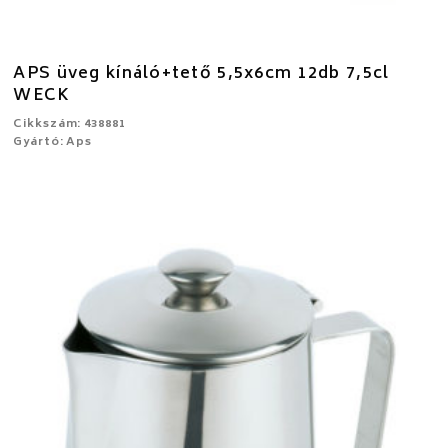
APS üveg kínáló+tető 5,5x6cm 12db 7,5cl
WECK
Cikkszám: 438881
Gyártó: Aps