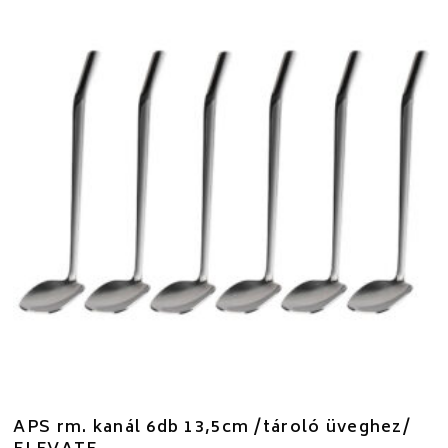
APS rm. kanál 6db 13,5cm /tároló üveghez/