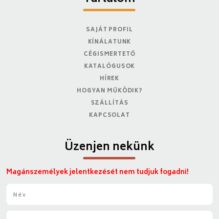
SAJÁT PROFIL
KÍNÁLATUNK
CÉGISMERTETŐ
KATALÓGUSOK
HÍREK
HOGYAN MŰKÖDIK?
SZÁLLÍTÁS
KAPCSOLAT
Üzenjen nekünk
Magánszemélyek jelentkezését nem tudjuk fogadni!
N
é
v
E
*