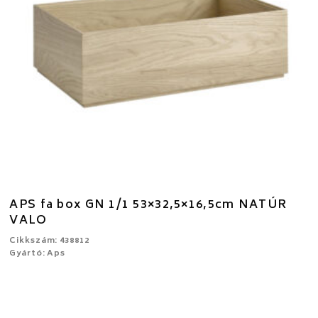
APS fa box GN 1/1 53×32,5×16,5cm NATÚR
VALO
Cikkszám: 438812
Gyártó: Aps