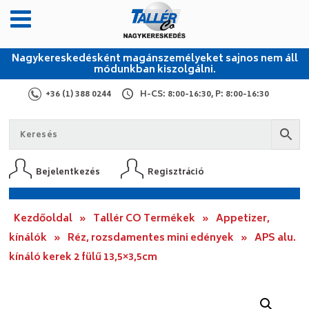
Nagykereskedésként magánszemélyeket sajnos nem áll
módunkban kiszolgálni.
+36 (1) 388 0244
H-CS: 8:00-16:30, P: 8:00-16:30
Bejelentkezés
Regisztráció
Kezdőoldal
»
Tallér CO Termékek
»
Appetizer,
kínálók
»
Réz, rozsdamentes mini edények
»
APS alu.
kínáló kerek 2 fülű 13,5×3,5cm