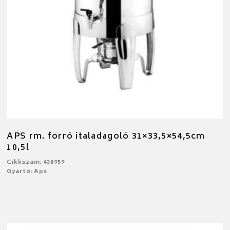
APS rm. forró italadagoló 31×33,5×54,5cm
10,5l
Cikkszám: 438959
Gyártó: Aps