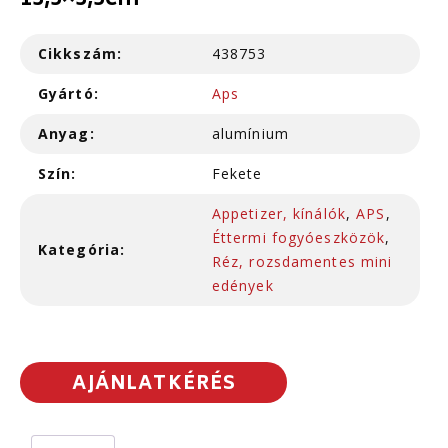
13,5×3,5cm
Cikkszám:
438753
Gyártó:
Aps
Anyag:
alumínium
Szín:
Fekete
Appetizer, kínálók
,
APS
,
Éttermi fogyóeszközök
,
Kategória:
Réz, rozsdamentes mini
edények
AJÁNLATKÉRÉS