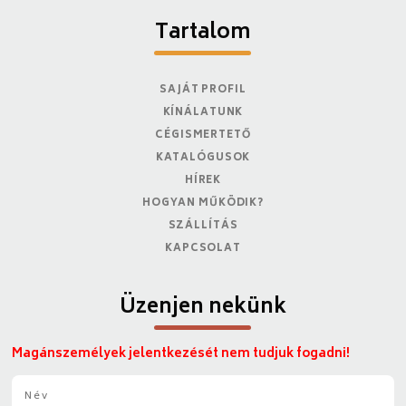
Tartalom
SAJÁT PROFIL
KÍNÁLATUNK
CÉGISMERTETŐ
KATALÓGUSOK
HÍREK
HOGYAN MŰKÖDIK?
SZÁLLÍTÁS
KAPCSOLAT
Üzenjen nekünk
Magánszemélyek jelentkezését nem tudjuk fogadni!
N
é