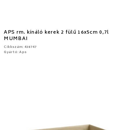
APS rm. kínáló kerek 2 fülű 16x5cm 0,7l
MUMBAI
Cikkszám: 438747
Gyártó: Aps