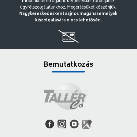
módunkban elfogadni. Kérdéseikkel forduljanak
ügyfélszolgálatunkhoz. Megértésüket köszönjük.
Nagykereskedésként sajnos magánszemélyek
kiszolgálására nincs lehetőség.
Bemutatkozás