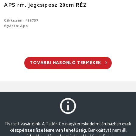
APS rm. jégcsipesz 20cm RÉZ
Cikkszám: 438757
Gyártó: Aps
TOVÁBBI HASONLÓ TERMÉKEK
Tisztelt vásárlóink. A Tallér-Co nagykereskedelmi áruházban
csak
készpénzes fizetésre van lehetőség.
Bankkártyát nem áll