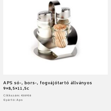
APS só-, bors-, fogvájótartó állványos
9×8,5×11,5c
Cikkszám: 438958
Gyártó: Aps