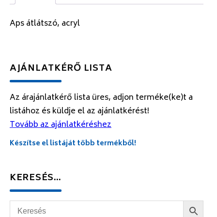
Aps átlátszó, acryl
AJÁNLATKÉRŐ LISTA
Az árajánlatkérő lista üres, adjon terméke(ke)t a
listához és küldje el az ajánlatkérést!
Tovább az ajánlatkéréshez
Készítse el listáját több termékből!
KERESÉS…