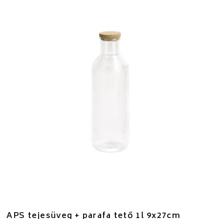
APS tejesüveg + parafa tető 1l 9x27cm