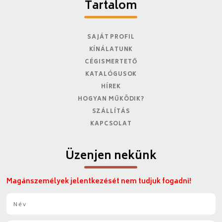
Tartalom
SAJÁT PROFIL
KÍNÁLATUNK
CÉGISMERTETŐ
KATALÓGUSOK
HÍREK
HOGYAN MŰKÖDIK?
SZÁLLÍTÁS
KAPCSOLAT
Üzenjen nekünk
Magánszemélyek jelentkezését nem tudjuk fogadni!
N
é
v