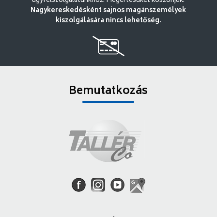
ügyfélszolgálatunkhoz. Megértésüket köszönjük.
Nagykereskedésként sajnos magánszemélyek
kiszolgálására nincs lehetőség.
Bemutatkozás