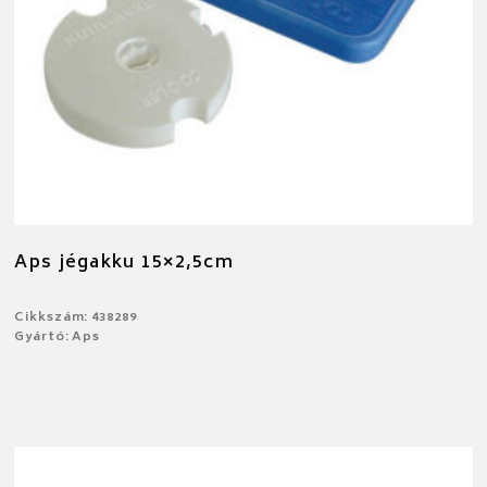
Aps jégakku 15×2,5cm
Cikkszám: 438289
Gyártó: Aps