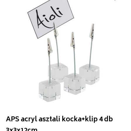
APS acryl asztali kocka+klip 4 db