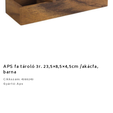
APS fa tároló 3r. 23,5×8,5×4,5cm /akácfa,
barna
Cikkszám: 4380243
Gyártó: Aps