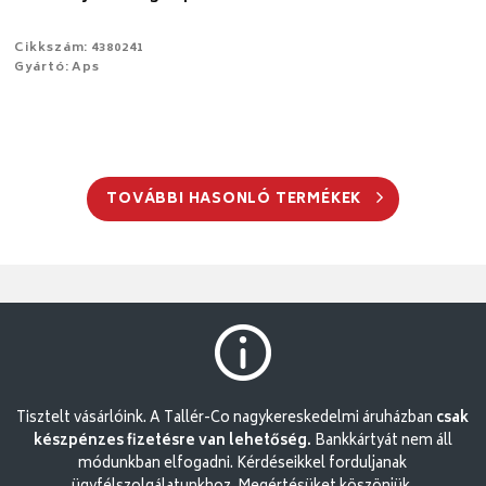
Cikkszám: 4380241
Gyártó: Aps
TOVÁBBI HASONLÓ TERMÉKEK
Tisztelt vásárlóink. A Tallér-Co nagykereskedelmi áruházban
csak
készpénzes fizetésre van lehetőség.
Bankkártyát nem áll
módunkban elfogadni. Kérdéseikkel forduljanak