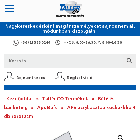
Nagykereskedésként magánszemélyeket sajnos nem áll
módunkban kiszolgálni.
+36 (1) 388 0244
H-CS: 8:00-16:30, P: 8:00-16:30
Bejelentkezés
Regisztráció
Kezdőoldal
»
Tallér CO Termékek
»
Büfé és
banketing
»
Aps Büfé
»
APS acryl asztali kocka+klip 4
db 3x3x12cm