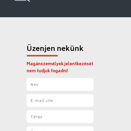
Üzenjen nekünk
Magánszemélyek jelentkezését
nem tudjuk fogadni!
N
é
v
E
*
-
m
T
a
á
i
r
l
Ü
g
*