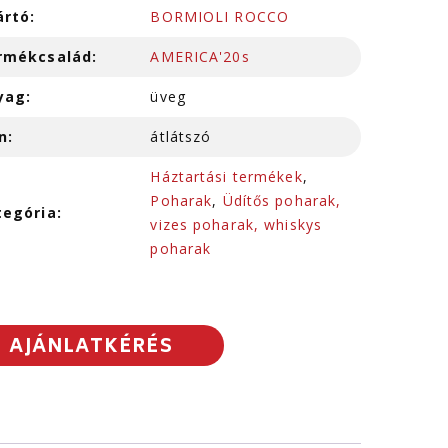
ártó:
BORMIOLI ROCCO
rmékcsalád:
AMERICA'20s
yag:
üveg
n:
átlátszó
Háztartási termékek
,
Poharak
,
Üdítős poharak,
tegória:
vizes poharak, whiskys
poharak
AJÁNLATKÉRÉS