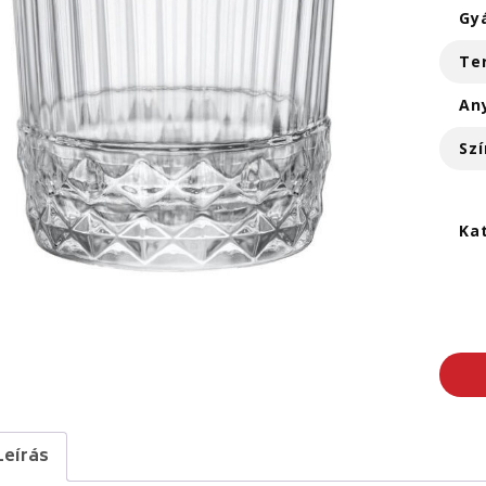
Gy
Te
An
Szí
Ka
Leírás