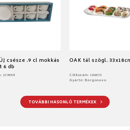
J csésze .9 cl mokkás
OAK tál szögl. 33x18c
t 6 db
: 219004
Cikkszám: 186073
Gyártó: Borgonovo
TOVÁBBI HASONLÓ TERMÉKEK