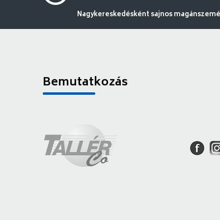
Nagykereskedésként sajnos magánszemély
Bemutatkozás