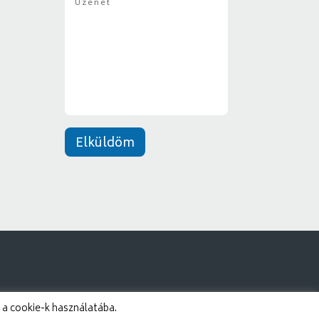
z
y
e
*
n
e
t
*
Elküldöm
 a cookie-k használatába.