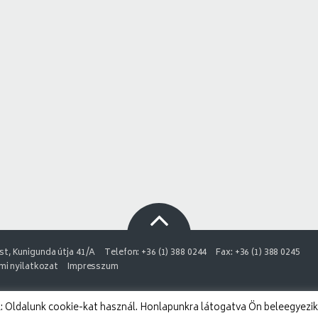
t, Kunigunda útja 41/A
Telefon: +36 (1) 388 0244
Fax: +36 (1) 388 0245
i nyilatkozat
Impresszum
 Oldalunk cookie-kat használ. Honlapunkra látogatva Ön beleegyezik