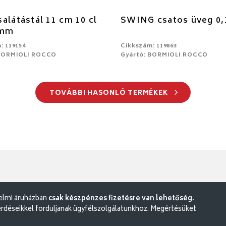
alátástál 11 cm 10 cl
SWING csatos üveg 0,
 mm
: 119154
Cikkszám: 119863
 BORMIOLI ROCCO
Gyártó: BORMIOLI ROCCO
TOVÁBBI HASONLÓ TERMÉKEK
delmi áruházban
csak készpénzes fizetésre van lehetőség.
rdéseikkel forduljanak ügyfélszolgálatunkhoz. Megértésüket