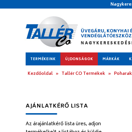
Nagykeres
TERMÉKEINK
ÚJDONSÁGOK
MÁRKÁK
K
Kezdőoldal
»
Tallér CO Termékek
»
Poharak
AJÁNLATKÉRŐ LISTA
Az árajánlatkérő lista üres, adjon