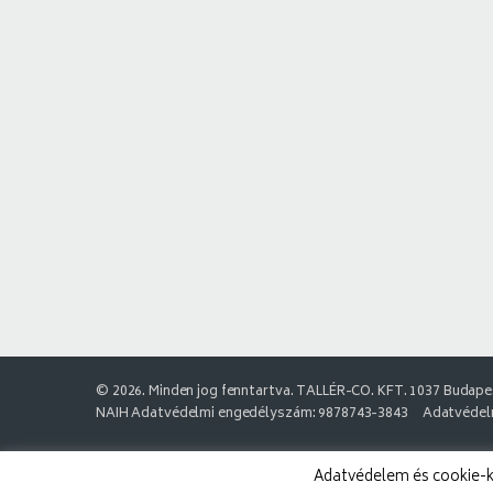
© 2026. Minden jog fenntartva. TALLÉR-CO. KFT. 1037 Budapes
NAIH Adatvédelmi engedélyszám: 9878743-3843
Adatvédelm
Adatvédelem és cookie-k: