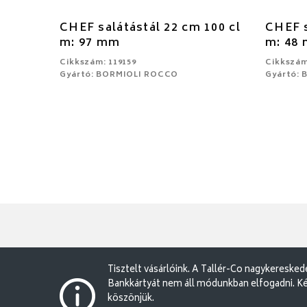
CHEF salátástál 22 cm 100 cl
CHEF s
m: 97 mm
m: 48
Cikkszám: 119159
Cikkszám
Gyártó: BORMIOLI ROCCO
Gyártó:
Tisztelt vásárlóink. A Tallér-Co nagykereske
Bankkártyát nem áll módunkban elfogadni. Ké
köszönjük.