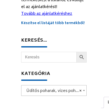
terméke(ke)t a listához és küldje
el az ajánlatkérést!
Tovább az ajánlatkéréshez
Készítse el listáját több termékből!
KERESÉS…
KATEGÓRIA
Üdítős poharak, vizes poharak, whiskys poharak
×