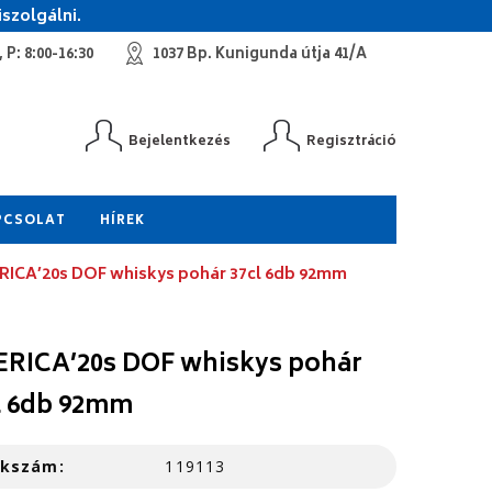
szolgálni.
 P: 8:00-16:30
1037 Bp. Kunigunda útja 41/A
Bejelentkezés
Regisztráció
PCSOLAT
HÍREK
ICA’20s DOF whiskys pohár 37cl 6db 92mm
RICA’20s DOF whiskys pohár
l 6db 92mm
kkszám:
119113