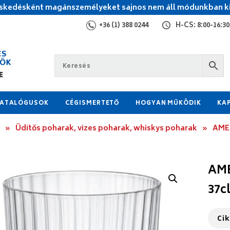
kedésként magánszemélyeket sajnos nem áll módunkban ki
+36 (1) 388 0244
H-CS: 8:00-16:30,
ATALÓGUSOK
CÉGISMERTETŐ
HOGYAN MŰKÖDIK
KA
»
Üdítős poharak, vizes poharak, whiskys poharak
»
AMER
AME
37c
Ci