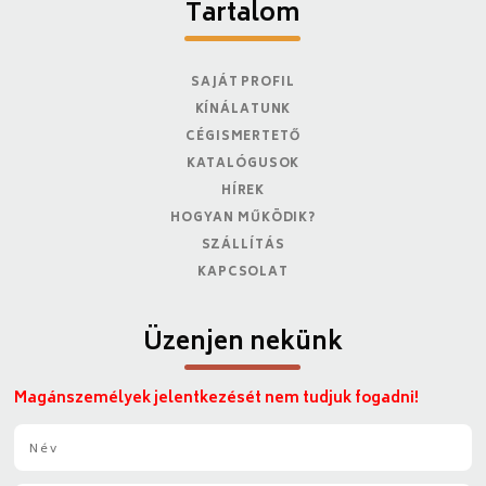
Tartalom
SAJÁT PROFIL
KÍNÁLATUNK
CÉGISMERTETŐ
KATALÓGUSOK
HÍREK
HOGYAN MŰKÖDIK?
SZÁLLÍTÁS
KAPCSOLAT
Üzenjen nekünk
Magánszemélyek jelentkezését nem tudjuk fogadni!
N
é
v