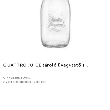
QUATTRO JUICE tároló üveg+tető 1 l
Cikkszám: 119991
Gyártó: BORMIOLI ROCCO