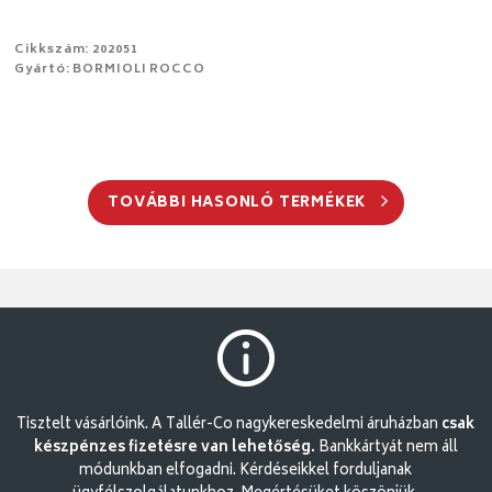
Cikkszám: 202051
Gyártó: BORMIOLI ROCCO
TOVÁBBI HASONLÓ TERMÉKEK
Tisztelt vásárlóink. A Tallér-Co nagykereskedelmi áruházban
csak
készpénzes fizetésre van lehetőség.
Bankkártyát nem áll
módunkban elfogadni. Kérdéseikkel forduljanak