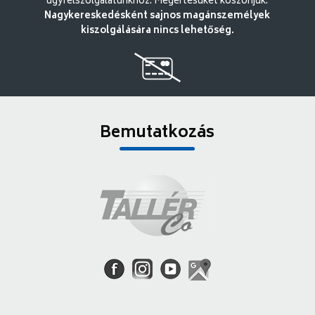
ügyfélszolgálatunkhoz. Megértésüket köszönjük.
Nagykereskedésként sajnos magánszemélyek
kiszolgálására nincs lehetőség.
Bemutatkozás