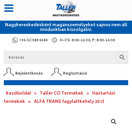
Nagykereskedésként magánszemélyeket sajnos nem áll
módunkban kiszolgálni.
+36 (1) 388 0244
H-CS: 8:00-16:30, P: 8:00-16:30
Bejelentkezés
Regisztráció
Kezdőoldal
»
Tallér CO Termékek
»
Háztartási
termékek
»
ALFA TRANS fagylaltkehely 20 cl