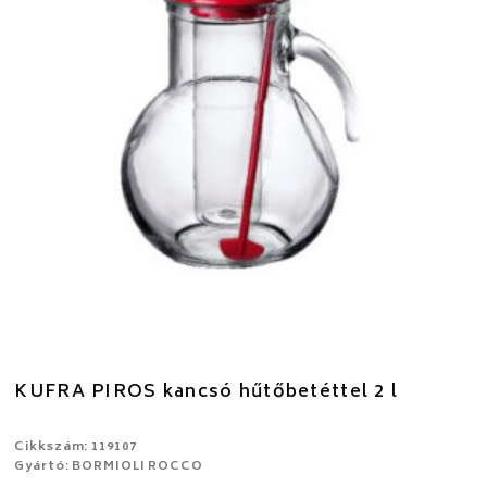
KUFRA PIROS kancsó hűtőbetéttel 2 l
Cikkszám: 119107
Gyártó: BORMIOLI ROCCO