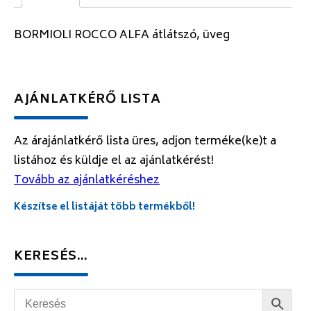
BORMIOLI ROCCO ALFA átlátszó, üveg
AJÁNLATKÉRŐ LISTA
Az árajánlatkérő lista üres, adjon terméke(ke)t a
listához és küldje el az ajánlatkérést!
Tovább az ajánlatkéréshez
Készítse el listáját több termékből!
KERESÉS…