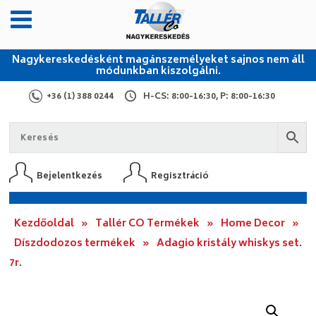
Nagykereskedésként magánszemélyeket sajnos nem áll
módunkban kiszolgálni.
+36 (1) 388 0244
H-CS: 8:00-16:30, P: 8:00-16:30
Bejelentkezés
Regisztráció
Kezdőoldal
»
Tallér CO Termékek
»
Home Decor
»
Díszdodozos termékek
»
Adagio kristály whiskys set.
7r.