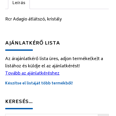
Leírás
Rcr Adagio átlátszó, kristály
AJÁNLATKÉRŐ LISTA
Az árajánlatkérő lista üres, adjon terméke(ke)t a
listához és küldje el az ajánlatkérést!
Tovább az ajánlatkéréshez
Készítse el listáját több termékből!
KERESÉS…