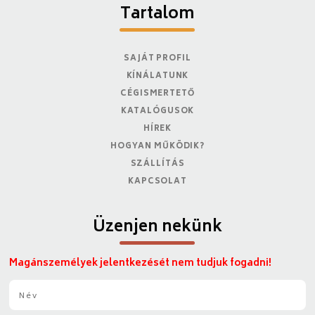
Tartalom
SAJÁT PROFIL
KÍNÁLATUNK
CÉGISMERTETŐ
KATALÓGUSOK
HÍREK
HOGYAN MŰKÖDIK?
SZÁLLÍTÁS
KAPCSOLAT
Üzenjen nekünk
Magánszemélyek jelentkezését nem tudjuk fogadni!
N
é
v