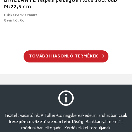
BRILLANTE talpas pezsgős flőte 18cl 6db
M:22,5 cm
Cikkszám: 120082
Gyártó: Rcr
TOVÁBBI HASONLÓ TERMÉKEK
Tisztelt vásárlóink. A Tallér-Co nagykereskedelmi áruházban
csak
készpénzes fizetésre van lehetőség.
Bankkártyát nem áll
módunkban elfogadni. Kérdéseikkel forduljanak