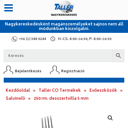
Nagykereskedésként magánszemélyeket sajnos nem áll
módunkban kiszolgálni.
+36 (1) 388 0244
H-CS: 8:00-16:30, P: 8:00-16:30
Bejelentkezés
Regisztráció
Kezdőoldal
»
Tallér CO Termékek
»
Evőeszközök
»
Salvinelli
»
250 rm. desszertvilla 5 mm