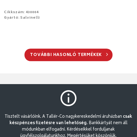
Cikkszám: 430004
Gyártó: Salvinelli
TOVÁBBI HASONLÓ TERMÉKEK
Tisztelt vásárlóink. A Tallér-Co nagykereskedelmi áruházban
csak
készpénzes fizetésre van lehetőség.
Bankkártyát nem áll
módunkban elfogadni. Kérdéseikkel forduljanak
ügyfélszolgálatunkhoz. Megértésüket köszönjük.