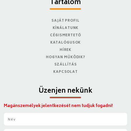
Tartalom
SAJÁT PROFIL
KÍNÁLATUNK
CÉGISMERTETŐ
KATALÓGUSOK
HÍREK
HOGYAN MŰKÖDIK?
SZÁLLÍTÁS
KAPCSOLAT
Üzenjen nekünk
Magánszemélyek jelentkezését nem tudjuk fogadni!
N
é
v