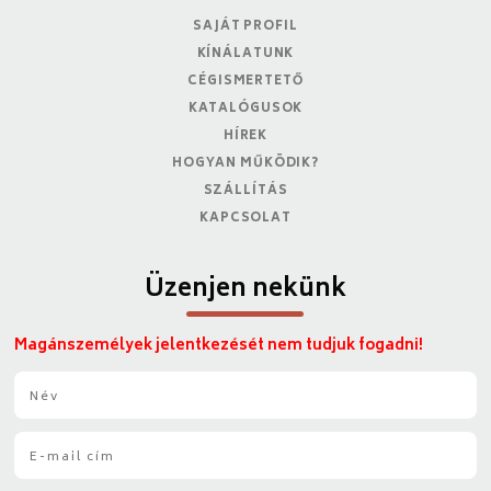
SAJÁT PROFIL
KÍNÁLATUNK
CÉGISMERTETŐ
KATALÓGUSOK
HÍREK
HOGYAN MŰKÖDIK?
SZÁLLÍTÁS
KAPCSOLAT
Üzenjen nekünk
Magánszemélyek jelentkezését nem tudjuk fogadni!
N
é
v
E
*
-
m