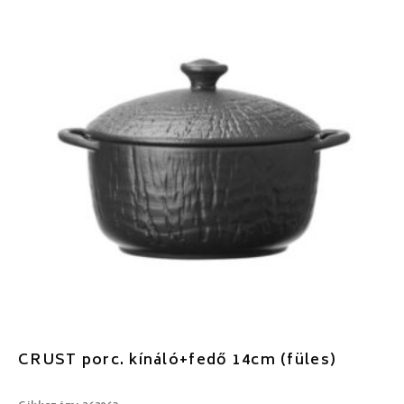
CRUST porc. kínáló+fedő 14cm (füles)