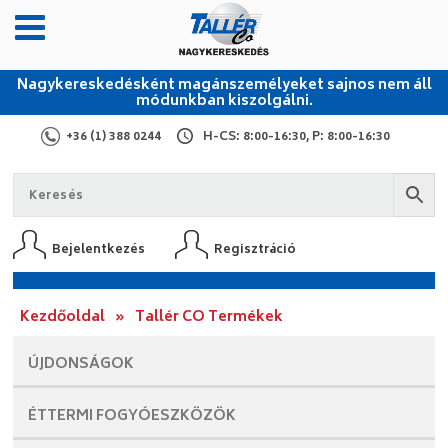
Nagykereskedésként magánszemélyeket sajnos nem áll
módunkban kiszolgálni.
+36 (1) 388 0244
H-CS: 8:00-16:30, P: 8:00-16:30
Bejelentkezés
Regisztráció
Kezdőoldal
»
Tallér CO Termékek
ÚJDONSÁGOK
ÉTTERMI
FOGYÓESZKÖZÖK