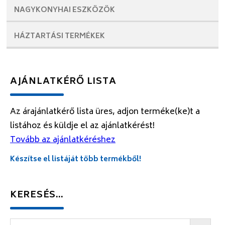
NAGYKONYHAI
ESZKÖZÖK
HÁZTARTÁSI
TERMÉKEK
AJÁNLATKÉRŐ LISTA
Az árajánlatkérő lista üres, adjon terméke(ke)t a
listához és küldje el az ajánlatkérést!
Tovább az ajánlatkéréshez
Készítse el listáját több termékből!
KERESÉS…