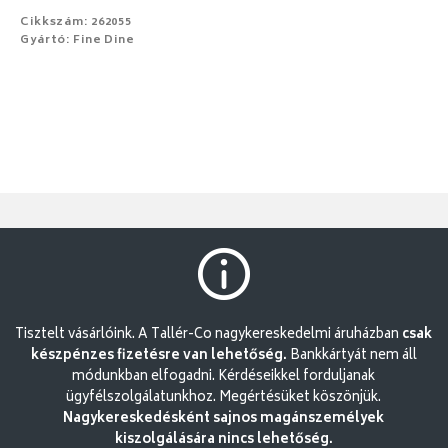
Cikkszám: 262055
Gyártó: Fine Dine
Tisztelt vásárlóink. A Tallér-Co nagykereskedelmi áruházban
csak
készpénzes fizetésre van lehetőség.
Bankkártyát nem áll
módunkban elfogadni. Kérdéseikkel forduljanak
ügyfélszolgálatunkhoz. Megértésüket köszönjük.
Nagykereskedésként sajnos magánszemélyek
kiszolgálására nincs lehetőség.