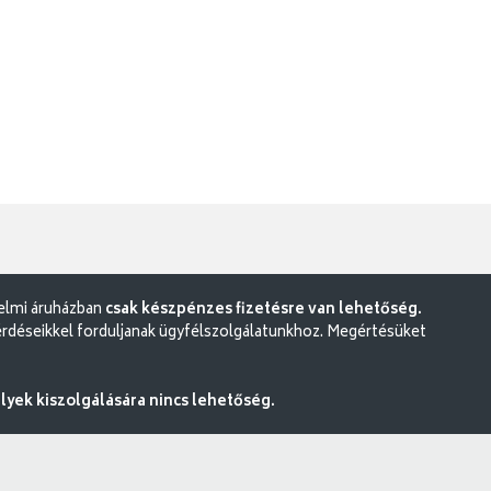
delmi áruházban
csak készpénzes fizetésre van lehetőség.
rdéseikkel forduljanak ügyfélszolgálatunkhoz. Megértésüket
ek kiszolgálására nincs lehetőség.