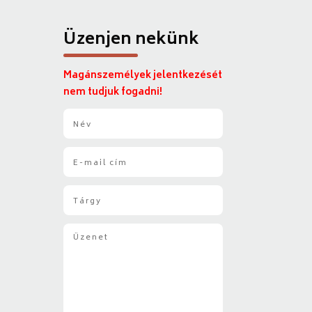
Üzenjen nekünk
Magánszemélyek jelentkezését
nem tudjuk fogadni!
N
é
v
E
*
-
m
T
a
á
i
r
l
Ü
g
*
z
y
e
*
n
e
t
*