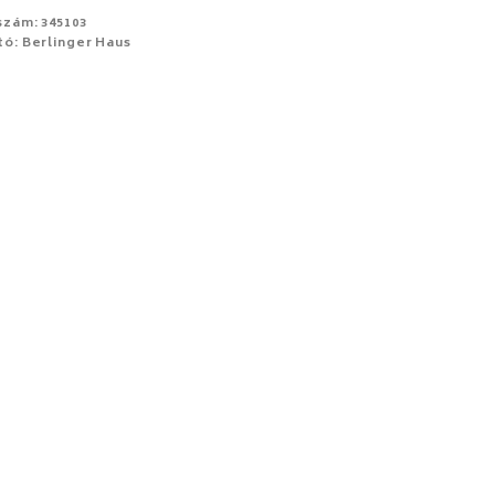
szám: 345103
tó: Berlinger Haus