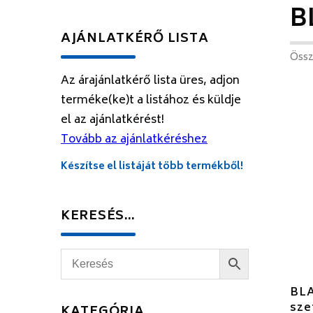
B
AJÁNLATKÉRŐ LISTA
Össz
Az árajánlatkérő lista üres, adjon
terméke(ke)t a listához és küldje
el az ajánlatkérést!
Tovább az ajánlatkéréshez
Készítse el listáját több termékből!
KERESÉS…
BLA
sze
KATEGÓRIA