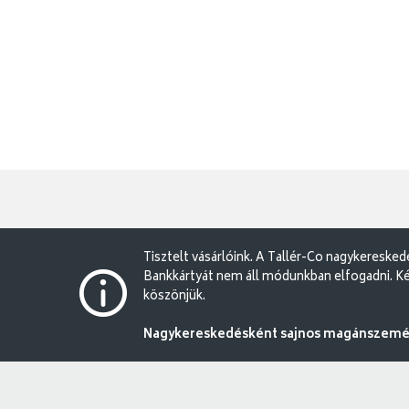
Tisztelt vásárlóink. A Tallér-Co nagykereske
Bankkártyát nem áll módunkban elfogadni. Ké
köszönjük.
Nagykereskedésként sajnos magánszemély