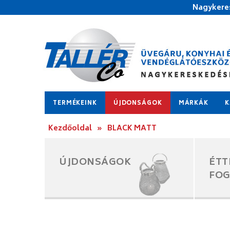
Nagykeres
TERMÉKEINK
ÚJDONSÁGOK
MÁRKÁK
K
Kezdőoldal
»
BLACK MATT
ÚJDONSÁGOK
ÉTT
FO