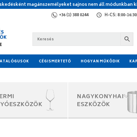
kedésként magánszemélyeket sajnos nem áll módunkban ki
+36 (1) 388 0244
H-CS: 8:00-16:30,
ATALÓGUSOK
CÉGISMERTETŐ
HOGYAN MŰKÖDIK
KA
ERMI
NAGYKONYHAI
GYÓESZKÖZÖK
ESZKÖZÖK