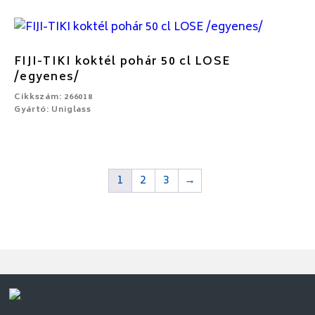
FIJI-TIKI koktél pohár 50 cl LOSE
/egyenes/
Cikkszám: 266018
Gyártó: Uniglass
1
2
3
→