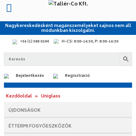
Nagykereskedésként magánszemélyeket sajnos nem áll
módunkban kiszolgálni.
+36 (1) 388 0244
H-CS: 8:00-16:30, P: 8:00-16:30
Bejelentkezés
Regisztráció
Kezdőoldal
»
Uniglass
ÚJDONSÁGOK
ÉTTERMI
FOGYÓESZKÖZÖK