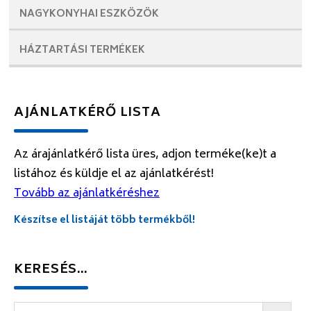
NAGYKONYHAI
ESZKÖZÖK
HÁZTARTÁSI
TERMÉKEK
AJÁNLATKÉRŐ LISTA
Az árajánlatkérő lista üres, adjon terméke(ke)t a
listához és küldje el az ajánlatkérést!
Tovább az ajánlatkéréshez
Készítse el listáját több termékből!
KERESÉS…