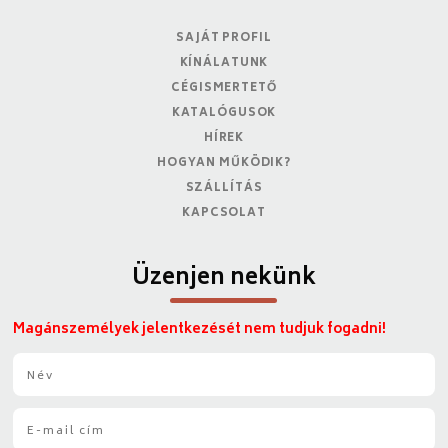
SAJÁT PROFIL
KÍNÁLATUNK
CÉGISMERTETŐ
KATALÓGUSOK
HÍREK
HOGYAN MŰKÖDIK?
SZÁLLÍTÁS
KAPCSOLAT
Üzenjen nekünk
Magánszemélyek jelentkezését nem tudjuk fogadni!
N
é
v
E
*
-