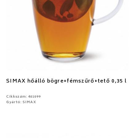
SIMAX hőálló bögre+fémszűrő+tető 0,35 l
Cikkszám: 401099
Gyártó: SIMAX