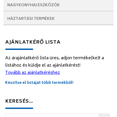
NAGYKONYHAI
ESZKÖZÖK
HÁZTARTÁSI
TERMÉKEK
AJÁNLATKÉRŐ LISTA
Az árajánlatkérő lista üres, adjon terméke(ke)t a
listához és küldje el az ajánlatkérést!
Tovább az ajánlatkéréshez
Készítse el listáját több termékből!
KERESÉS…