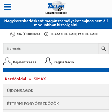
Nagykereskedésként magánszemélyeket sajnos nem áll
módunkban kiszolgálni.
+36 (1) 388 0244
H-CS: 8:00-16:30, P: 8:00-16:30
Bejelentkezés
Regisztráció
Kezdőoldal
»
SIMAX
ÚJDONSÁGOK
ÉTTERMI
FOGYÓESZKÖZÖK