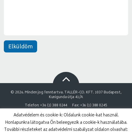
n
e
t
*
Elküldöm
© 2026. Minden jog fenntartva. TALLÉR-CO. KFT. 1037 Budapest,
Kunigunda útja 41/A
Telefon: +36 (1) 388 0244
Fax: +36 (1) 388 0245
Adatvédelem és cookie-k: Oldalunk cookie-kat használ.
NAIH Adatvédelmi engedélyszám: 9878743-3843
Honlapunkra látogatva Ön beleegyezik a cookie-k használatába.
Adatvédelmi nyilatkozat
Impresszum
További részleteket az adatvédelmi szabályzat oldalon olvashat: