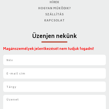
HÍREK
HOGYAN MŰKÖDIK?
SZÁLLÍTÁS
KAPCSOLAT
Üzenjen nekünk
Magánszemélyek jelentkezését nem tudjuk fogadni!
N
é
v
E
*
-
m
T
a
á
i
r
l
Ü
g
*
z
y
e
*