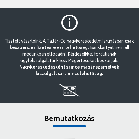
Tisztelt vásárlóink. A Tallér-Co nagykereskedelmi áruházban
csak
készpénzes fizetésre van lehetőség.
Bankkártyát nem áll
módunkban elfogadni. Kérdéseikkel forduljanak
ügyfélszolgálatunkhoz. Megértésüket köszönjük.
Nagykereskedésként sajnos magánszemélyek
kiszolgálására nincs lehetőség.
Bemutatkozás