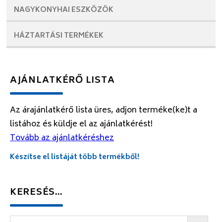
NAGYKONYHAI
ESZKÖZÖK
HÁZTARTÁSI
TERMÉKEK
AJÁNLATKÉRŐ LISTA
Az árajánlatkérő lista üres, adjon terméke(ke)t a
listához és küldje el az ajánlatkérést!
Tovább az ajánlatkéréshez
Készítse el listáját több termékből!
KERESÉS…