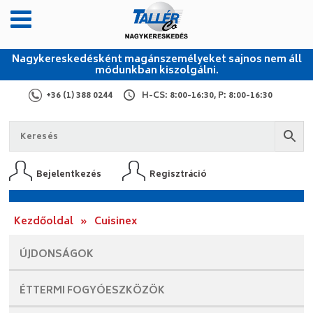
Nagykereskedésként magánszemélyeket sajnos nem áll
módunkban kiszolgálni.
+36 (1) 388 0244
H-CS: 8:00-16:30, P: 8:00-16:30
Bejelentkezés
Regisztráció
Kezdőoldal
»
Cuisinex
ÚJDONSÁGOK
ÉTTERMI
FOGYÓESZKÖZÖK