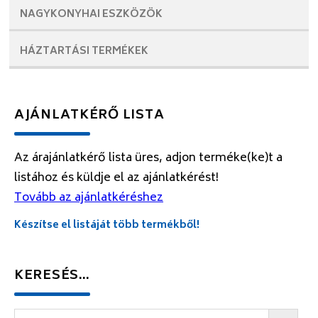
NAGYKONYHAI
ESZKÖZÖK
HÁZTARTÁSI
TERMÉKEK
AJÁNLATKÉRŐ LISTA
Az árajánlatkérő lista üres, adjon terméke(ke)t a
listához és küldje el az ajánlatkérést!
Tovább az ajánlatkéréshez
Készítse el listáját több termékből!
KERESÉS…