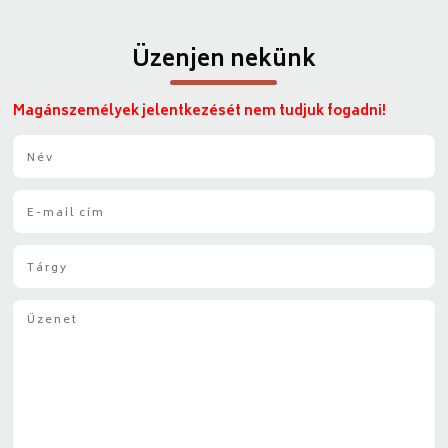
Üzenjen nekünk
Magánszemélyek jelentkezését nem tudjuk fogadni!
N
é
v
E
*
-
m
T
a
á
i
r
l
Ü
g
*
z
y
e
*
n
e
t
*