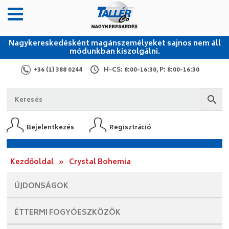
Nagykereskedésként magánszemélyeket sajnos nem áll
módunkban kiszolgálni.
+36 (1) 388 0244
H-CS: 8:00-16:30, P: 8:00-16:30
Bejelentkezés
Regisztráció
Kezdőoldal
»
Crystal Bohemia
ÚJDONSÁGOK
ÉTTERMI
FOGYÓESZKÖZÖK